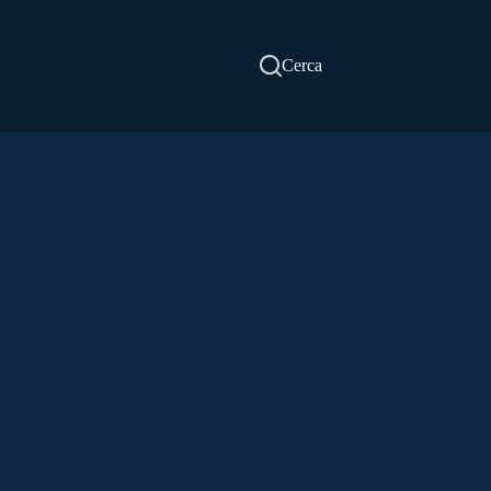
Cerca