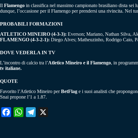
Il
Flamengo
in classifica nel massimo campionato brasiliano dista sei l
dunque, l’occasione per il Flamengo per prendersi una rivincita. Nel tu
PROBABILI FORMAZIONI
ATLETICO MINEIRO (4-3-3):
Everson; Mariano, Nathan Silva, Al
FLAMENGO (4-3-2-1):
Diego Alves; Matheuzinho, Rodrigo Caio, Pabl
DOVE VEDERLA IN TV
L’incontro di calcio tra l’
Atletico Mineiro e il Flamengo
, in programma
tv italiane.
QUOTE
Favorito l’Atletico Mineiro per
BetFlag
e i suoi analisti che propongon
Snai propone l’1 a 1.87.
Fa
W
Te
X
ce
ha
le
bo
ts
gr