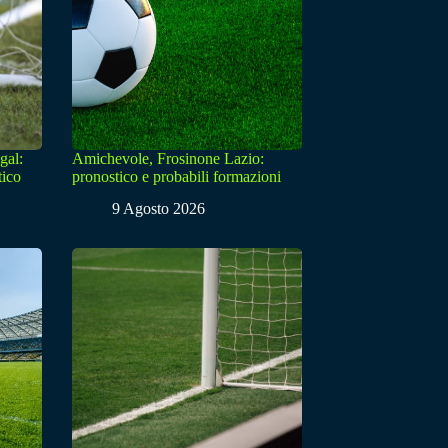
gal:
Amichevole, Frosinone Lazio:
tico
pronostico e probabili formazioni
9 Agosto 2026