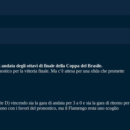
 andata degli ottavi di finale della Coppa del Brasile.
stico per la vittoria finale. Ma c’è attesa per una sfida che promette
 D) vincendo sia la gara di andata per 3 a 0 e sia la gara di ritorno per
tono con i favori del pronostico, ma il Flamengo resta uno scoglio