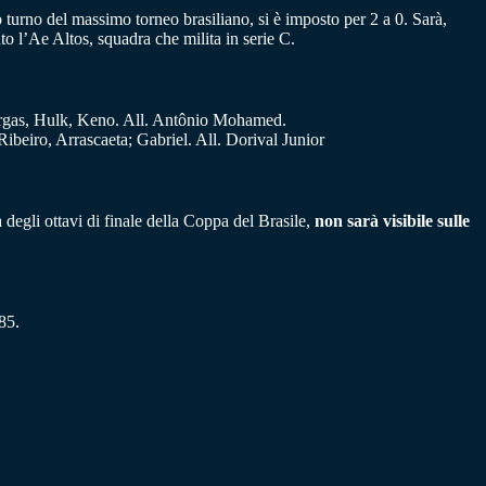
 turno del massimo torneo brasiliano, si è imposto per 2 a 0. Sarà,
o l’Ae Altos, squadra che milita in serie C.
rgas, Hulk, Keno. All. Antônio Mohamed.
beiro, Arrascaeta; Gabriel. All. Dorival Junior
 degli ottavi di finale della Coppa del Brasile,
non sarà visibile sulle
85.