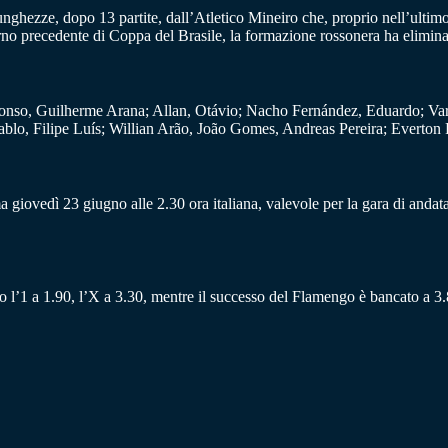
unghezze, dopo 13 partite, dall’Atletico Mineiro che, proprio nell’ultimo
rno precedente di Coppa del Brasile, la formazione rossonera ha eliminat
onso, Guilherme Arana; Allan, Otávio; Nacho Fernández, Eduardo; Va
o, Filipe Luís; Willian Arão, João Gomes, Andreas Pereira; Everton Ri
 giovedì 23 giugno alle 2.30 ora italiana, valevole per la gara di andata
o l’1 a 1.90, l’X a 3.30, mentre il successo del Flamengo è bancato a 3.