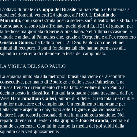
L’ottavo di finale di
Coppa
del
Brasile
tra Sao Paulo e Palmeiras si
giocherà domani, venerdì 24 giugno, all’1:00. L’
Estadio do
Morumbi
, con i suoi 67mila posti a sedere, sarà il teatro della sfida. Le
due squadre si sono già affrontate pochi giorni fa, il 21 di giugno, per
la tredicesima giornata di Serie A brasiliana. Nell’ultima occasione la
vittoria è andata al Palmeiras che, grazie a Cerqueira e all’ex rossonero
Gustavo Gomez
, ha battuto per 1-2 il Sao Paulo con due reti nei
minuti di recupero. 3 punti fondamentali che hanno permesso alla
squadra di Ferreira di difendere la testa del campionato.
LA VIGILIA DEL SAO PAULO
La squadra intitolata alla metropoli brasiliana viene da 2 sconfitte
consecutive, per mano di Botafogo e dello stesso Palmeiras. Una
brusca frenata di rendimento che ha fatto scivolare il Sao Paulo al
decimo posto in classifica. Fin qui la squadra è stata trascinata dall’ex
West Ham
Jonathan
Calleri
, autore di 9 delle 18 reti totali del club e
miglior marcatore del campionato. Un rendimento importante per
l’attaccante argentino che, dopo sole 13 gare, è già vicinissimo a
battere il suo record personale di reti in una singola stagione. Nel
reparto difensivo il leader della gruppo è
Joao
Miranda
, centrale di
grande esperienza. Con lui in campo la media dei gol subiti dalla
squadra cala vertiginosamente.