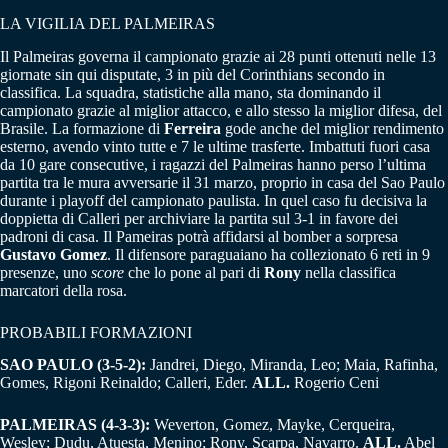
LA VIGILIA DEL PALMEIRAS
Il Palmeiras governa il campionato grazie ai 28 punti ottenuti nelle 13
giornate sin qui disputate, 3 in più del Corinthians secondo in
classifica. La squadra, statistiche alla mano, sta dominando il
campionato grazie al miglior attacco, e allo stesso la miglior difesa, del
Brasile. La formazione di
Ferreira
gode anche del miglior rendimento
esterno, avendo vinto tutte e 7 le ultime trasferte. Imbattuti fuori casa
da 10 gare consecutive, i ragazzi del Palmeiras hanno perso l’ultima
partita tra le mura avversarie il 31 marzo, proprio in casa del Sao Paulo
durante i playoff del campionato paulista. In quel caso fu decisiva la
doppietta di Calleri per archiviare la partita sul 3-1 in favore dei
padroni di casa. Il Pameiras potrà affidarsi al bomber a sorpresa
Gustavo
Gomez
. Il difensore paraguaiano ha collezionato 6 reti in 9
presenze, uno
score
che lo pone al pari di
Rony
nella classifica
marcatori della rosa.
PROBABILI FORMAZIONI
SAO PAULO (3-5-2):
Jandrei, Diego, Miranda, Leo; Maia, Rafinha,
Gomes, Rigoni Reinaldo; Calleri, Eder.
ALL.
Rogerio Ceni
PALMEIRAS (4-3-3):
Weverton, Gomez, Mayke, Cerqueira,
Wesley; Dudu, Atuesta, Menino; Rony, Scarpa, Navarro.
ALL.
Abel