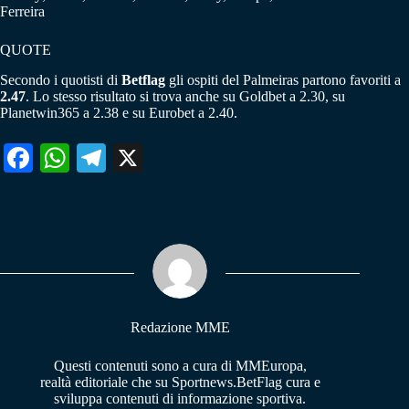
Ferreira
QUOTE
Secondo i quotisti di
Betflag
gli ospiti del Palmeiras partono favoriti a
2.47
. Lo stesso risultato si trova anche su Goldbet a 2.30, su
Planetwin365 a 2.38 e su Eurobet a 2.40.
Fa
W
Te
X
ce
ha
le
bo
ts
gr
ok
A
a
pp
m
Redazione MME
Questi contenuti sono a cura di MMEuropa,
realtà editoriale che su Sportnews.BetFlag cura e
sviluppa contenuti di informazione sportiva.