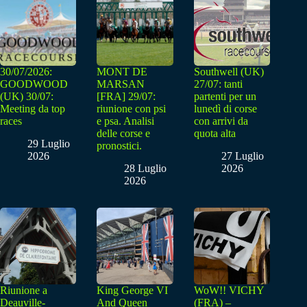
30/07/2026:
MONT DE
Southwell (UK)
GOODWOOD
MARSAN
27/07: tanti
(UK) 30/07:
[FRA] 29/07:
partenti per un
Meeting da top
riunione con psi
lunedì di corse
races
e psa. Analisi
con arrivi da
delle corse e
quota alta
29 Luglio
pronostici.
2026
27 Luglio
28 Luglio
2026
2026
Riunione a
King George VI
WoW!! VICHY
Deauville-
And Queen
(FRA) –