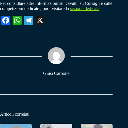
Per consultare altre informazioni sui cavalli, su Curragh e sulle
competizioni dedicate , puoi visitare la
sezione dedicata
Fa
W
Te
X
ce
ha
le
bo
ts
gr
ok
A
a
pp
m
Giusi Carbone
Articoli correlati