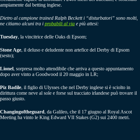
ampiamente dal betting inglese.
Dietro al campione trained Ralph Beckett i “disturbatori” sono molti,
ne citiamo alcuni tra i
probabili al via
e più attesi:
Tuesday
, la vincitrice delle Oaks di Epsom;
Stone Age
, il deluso e deludente non artefice del Derby di Epsom
(sesto);
Lionel
, sorpresa molto attendibile che arriva a questo appuntamento
dopo aver vinto a Goodwood il 20 maggio in LR;
Piz Badile
, il figlio di Ulysses che nel Derby inglese si è sciolto in
dirittura come neve al sole e forse sul tracciato irlandese può trovare il
passo giusto.
Changingoftheguard
, da Galileo, che il 17 giugno al Royal Ascot
Meeting ha vinto le King Edward VII Stakes (G2) sui 2400 metri.