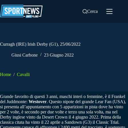
Salta
al
Cerca
contenuto
Curragh (IRE) Irish Derby (G1), 25/06/2022
Giusi Carbone
23 Giugno 2022
Home
/
Cavalli
Grande favorito di questi 3 anni, maschi interi o femmine, è il Frankel
del Juddmonte:
Westover
. Questo nipote del grande Lear Fan (USA),
si presenta all’appuntamento con 5 apparizioni in pista dove ha vinto
per 2 volte, è secondo per due volte e terzo una sola volta, ma nel
Derby inglese vinto da Desert Crown il 4 giugno 2022. Prima della
classica citata ha vinto il 22 aprile a Sandown (G3) il Classic Trial.
Certamente capace di affrontare i 2400 metri del tracciato, è sostenuto