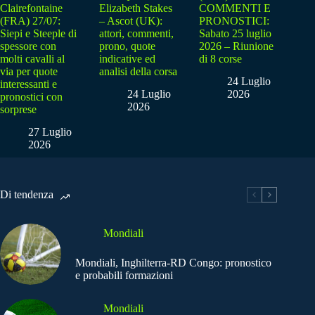
Clairefontaine
Elizabeth Stakes
COMMENTI E
(FRA) 27/07:
– Ascot (UK):
PRONOSTICI:
Siepi e Steeple di
attori, commenti,
Sabato 25 luglio
spessore con
prono, quote
2026 – Riunione
molti cavalli al
indicative ed
di 8 corse
via per quote
analisi della corsa
24 Luglio
interessanti e
24 Luglio
2026
pronostici con
2026
sorprese
27 Luglio
2026
Di tendenza
Mondiali
Mondiali, Inghilterra-RD Congo: pronostico
e probabili formazioni
Mondiali