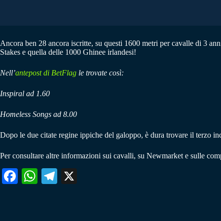
Ancora ben 28 ancora iscritte, su questi 1600 metri per cavalle di 3 anni
Stakes e quella delle 1000 Ghinee irlandesi!
Nell’
antepost di BetFlag
le trovate così:
Inspiral ad 1.60
Homeless Songs ad 8.00
Dopo le due citate regine ippiche del galoppo, è dura trovare il terzo 
Per consultare altre informazioni sui cavalli, su Newmarket e sulle comp
Fa
W
Te
X
ce
ha
le
bo
ts
gr