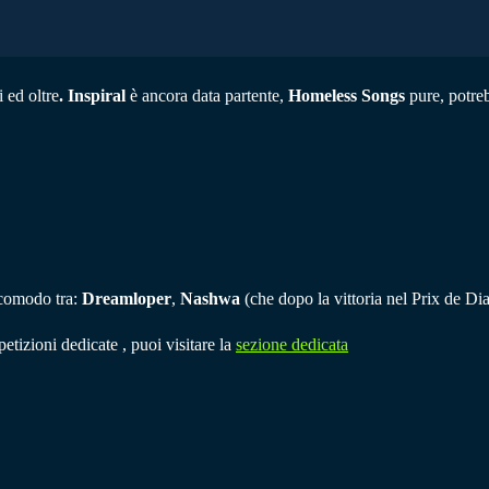
 ed oltre
. Inspiral
è ancora data partente,
Homeless Songs
pure, potreb
incomodo tra:
Dreamloper
,
Nashwa
(che dopo la vittoria nel Prix de Dian
etizioni dedicate , puoi visitare la
sezione dedicata