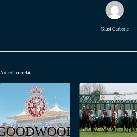
ok
A
a
pp
m
Giusi Carbone
Articoli correlati