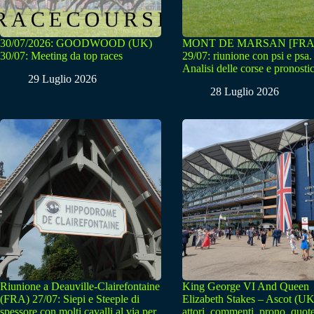
30/07/2026: GOODWOOD (UK)
MONT DE MARSAN [FRA
30/07: Meeting da top races
29/07: riunione con psi e psa.
Analisi delle corse e pronostic
29 Luglio 2026
28 Luglio 2026
Riunione a Deauville-Clairefontaine
King George VI And Queen
(FRA) 27/07: Siepi e Steeple di
Elizabeth Stakes – Ascot (UK
spessore con molti cavalli al via per
attori, commenti, prono, quot