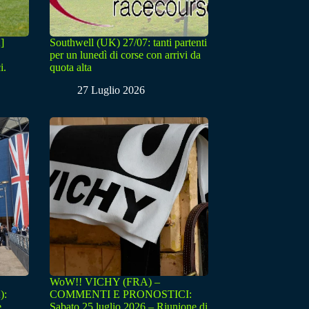
]
Southwell (UK) 27/07: tanti partenti
per un lunedì di corse con arrivi da
i.
quota alta
27 Luglio 2026
WoW!! VICHY (FRA) –
):
COMMENTI E PRONOSTICI:
e
Sabato 25 luglio 2026 – Riunione di