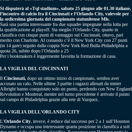
Si disputerà al «Tql stadium», sabato 25 giugno alle 01.30 italiane,
l’incontro di calcio fra il Cincinnati e l’Orlando City, valevole per
la sedicesima giornata del campionato statunitense Mls.
Sarà una partita interessante fra due squadre impegnate nella lotta per
la qualificazione ai playoff. Sta meglio l’Orlando City, quarto in
classifica con cinque punti di vantaggio sul Cincinnati, ottavo, pari
merito con Charlotte. Al comando c’è il New York City con 27 punti
(in 14 gare) seguito dalla coppia New York Red Bulla-Philadelphia a
quota 26, subito dopo l’Orlando a 25
Per i bookmakers è leggermente favorita la formazione di casa.
LA VIGILIA DEL CINCINNATI
Il
Cincinnati,
dopo un ottimo inizio di campionato, sembra aver
accusato un calo. Nelle ultime 3 partite i ragazzi allenati da mister
Albright hanno conquistato solo un punto, perdendo con New England
Revolution e Montreal, mentre nel turno precedente è arrivato il punto
sul campo di Philadelphia grazie alla rete di Vazquez.
LA VIGILIA DELL’ORLANDO CITY
L’
Orlando City
, invece, è reduce dal successo per 2 a 1 sull’Houston
Dynamo e occupa una interessante quarta posizione in classifica a soli
due punti dalla vetta della classifica. Il successo con Houston porta la