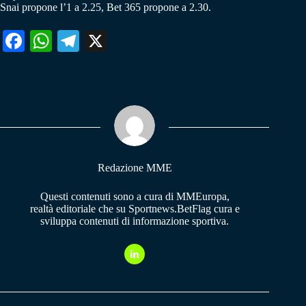
Snai propone l’1 a 2.25, Bet 365 propone a 2.30.
Fa
W
Te
X
ce
ha
le
bo
ts
gr
ok
A
a
pp
m
Redazione MME
Questi contenuti sono a cura di MMEuropa,
realtà editoriale che su Sportnews.BetFlag cura e
sviluppa contenuti di informazione sportiva.