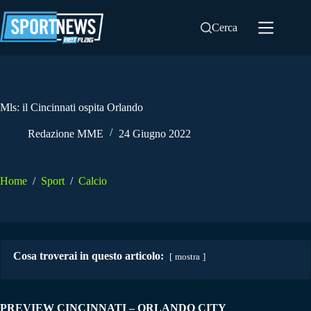
Salta
al
Cerca
contenuto
Mls: il Cincinnati ospita Orlando
Redazione MME
24 Giugno 2022
Home
/
Sport
/
Calcio
Cosa troverai in questo articolo:
mostra
PREVIEW CINCINNATI – ORLANDO CITY