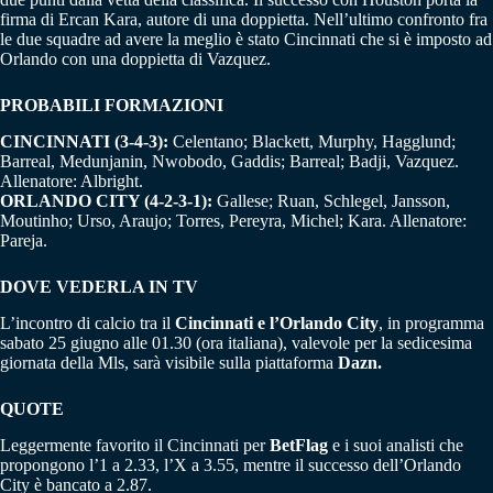
firma di Ercan Kara, autore di una doppietta. Nell’ultimo confronto fra
le due squadre ad avere la meglio è stato Cincinnati che si è imposto ad
Orlando con una doppietta di Vazquez.
PROBABILI FORMAZIONI
CINCINNATI (3-4-3):
Celentano; Blackett, Murphy, Hagglund;
Barreal, Medunjanin, Nwobodo, Gaddis; Barreal; Badji, Vazquez.
Allenatore: Albright.
ORLANDO CITY (4-2-3-1):
Gallese; Ruan, Schlegel, Jansson,
Moutinho; Urso, Araujo; Torres, Pereyra, Michel; Kara. Allenatore:
Pareja.
DOVE VEDERLA IN TV
L’incontro di calcio tra il
Cincinnati e l’Orlando City
, in programma
sabato 25 giugno alle 01.30 (ora italiana), valevole per la sedicesima
giornata della Mls, sarà visibile sulla piattaforma
Dazn.
QUOTE
Leggermente favorito il Cincinnati per
BetFlag
e i suoi analisti che
propongono l’1 a 2.33, l’X a 3.55, mentre il successo dell’Orlando
City è bancato a 2.87.