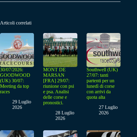
Articoli correlati
30/07/2026:
MONT DE
Southwell (UK)
GOODWOOD
MARSAN
27/07: tanti
(UK) 30/07:
[FRA] 29/07:
partenti per un
Meeting da top
riunione con psi
lunedì di corse
races
e psa. Analisi
con arrivi da
delle corse e
quota alta
29 Luglio
pronostici.
2026
27 Luglio
28 Luglio
2026
2026