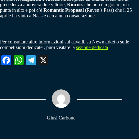
precedenza annovera due vittorie;
Kinross
che non è regolare, ma
punta in alto e poi c’è
Romantic Proposal
(Raven’s Pass) che il 25
aprile ha vinto a Naas e cerca una consacrazione.
Per consultare altre informazioni sui cavalli, su Newmarket o sulle
competizioni dedicate , puoi visitare la
sezione dedicata
Fa
W
Te
X
ce
ha
le
bo
ts
gr
ok
A
a
pp
m
Giusi Carbone