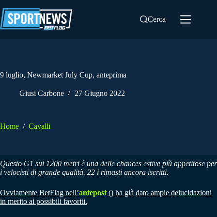
Salta
al
Cerca
contenuto
9 luglio, Newmarket July Cup, anteprima
Giusi Carbone
27 Giugno 2022
Home
/
Cavalli
Questo G1 sui 1200 metri è una delle chances estive più appetitose per
i velocisti di grande qualità. 22 i rimasti ancora iscritti.
Ovviamente BetFlag nell’
antepost
() ha già dato ampie delucidazioni
in merito ai possibili favoriti.