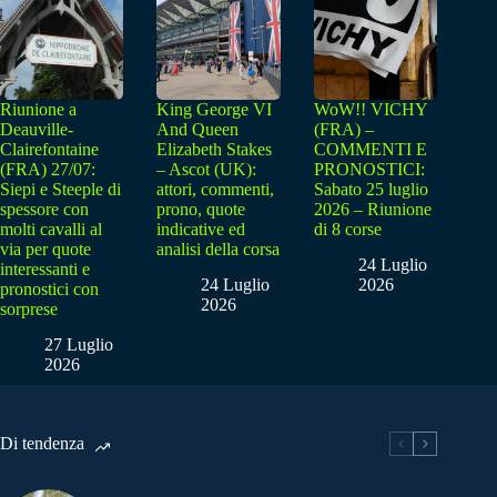
Riunione a
King George VI
WoW!! VICHY
Deauville-
And Queen
(FRA) –
Clairefontaine
Elizabeth Stakes
COMMENTI E
(FRA) 27/07:
– Ascot (UK):
PRONOSTICI:
Siepi e Steeple di
attori, commenti,
Sabato 25 luglio
spessore con
prono, quote
2026 – Riunione
molti cavalli al
indicative ed
di 8 corse
via per quote
analisi della corsa
24 Luglio
interessanti e
24 Luglio
2026
pronostici con
2026
sorprese
27 Luglio
2026
Di tendenza