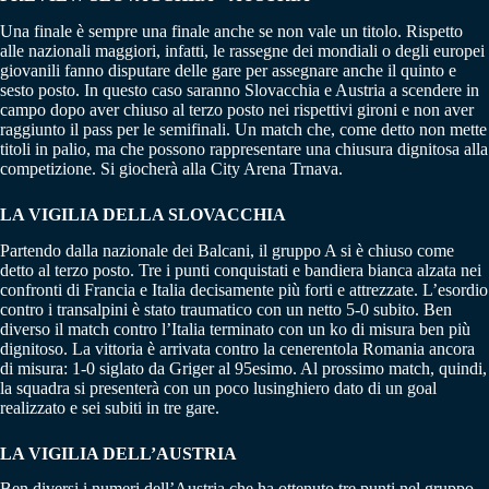
Una finale è sempre una finale anche se non vale un titolo. Rispetto
alle nazionali maggiori, infatti, le rassegne dei mondiali o degli europei
giovanili fanno disputare delle gare per assegnare anche il quinto e
sesto posto. In questo caso saranno Slovacchia e Austria a scendere in
campo dopo aver chiuso al terzo posto nei rispettivi gironi e non aver
raggiunto il pass per le semifinali. Un match che, come detto non mette
titoli in palio, ma che possono rappresentare una chiusura dignitosa alla
competizione. Si giocherà alla City Arena Trnava.
LA VIGILIA DELLA SLOVACCHIA
Partendo dalla nazionale dei Balcani, il gruppo A si è chiuso come
detto al terzo posto. Tre i punti conquistati e bandiera bianca alzata nei
confronti di Francia e Italia decisamente più forti e attrezzate. L’esordio
contro i transalpini è stato traumatico con un netto 5-0 subito. Ben
diverso il match contro l’Italia terminato con un ko di misura ben più
dignitoso. La vittoria è arrivata contro la cenerentola Romania ancora
di misura: 1-0 siglato da Griger al 95esimo. Al prossimo match, quindi,
la squadra si presenterà con un poco lusinghiero dato di un goal
realizzato e sei subiti in tre gare.
LA VIGILIA DELL’AUSTRIA
Ben diversi i numeri dell’Austria che ha ottenuto tre punti nel gruppo