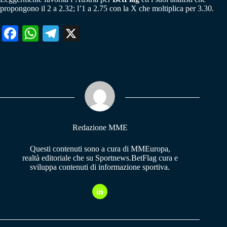
propongono il 2 a 2.32; l’1 a 2.75 con la X che moltiplica per 3.30.
Fa
W
Te
X
ce
ha
le
bo
ts
gr
ok
A
a
pp
m
Redazione MME
Questi contenuti sono a cura di MMEuropa,
realtà editoriale che su Sportnews.BetFlag cura e
sviluppa contenuti di informazione sportiva.