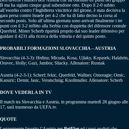
B ma ha siglato cinque goal subendone otto. Dopo il 2-0 subito
all’esordio contro l’Inghilterra vincitrice del girone, è stata decisiva la
gara persa contro Israele per 4-2 che ha di fatto deciso la corsa al
secondo posto. Solo all’ultima giornata sono arrivati finalmente i tre
punti con il 3-2 inflitto alla Serbia con doppietta del difensore centrale
Querfeld. Mister Scherb ripartirà proprio dal suo leader difensivo per
guidare il 4231 alla ricerca della vittoria e del quinto posto.
PROBABILI FORMAZIONI SLOVACCHIA – AUSTRIA
Slovacchia (4-3-3): Hrdina; Micuda, Kosa, Ujlaky, Kopasek; Halabrin,
Oravec, Holly; Gazi, Jambor, Sliacky. Allenatore: Rusnak
Austria (4-2-3-1): Scherf; Ivkic, Querfeld, Wallner, Omoragie; Omic,
Kanuric; Demir, Jasic, Veratschnig; Knollmuller. Allenatore: Scherb
DOVE VEDERLA IN TV
Il match tra Slovacchia e Austria, in programma martedì 28 giugno alle
17, sarà trasmesso da UEFA.tv.
QUOTE
Leggermente favorita l’Austria per
BetFlag
ed i suoi analisti che