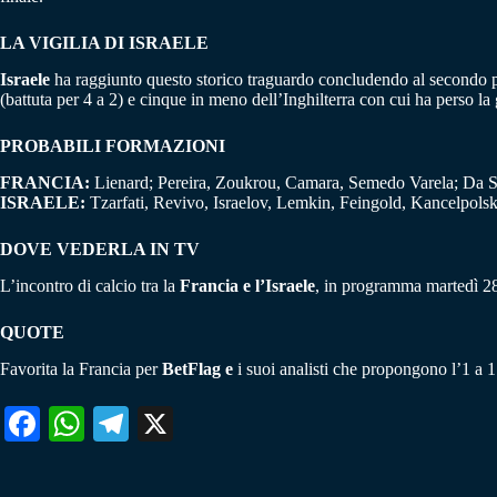
LA VIGILIA DI ISRAELE
Israele
ha raggiunto questo storico traguardo concludendo al secondo post
(battuta per 4 a 2) e cinque in meno dell’Inghilterra con cui ha perso la 
PROBABILI FORMAZIONI
FRANCIA:
Lienard; Pereira, Zoukrou, Camara, Semedo Varela; Da S
ISRAELE:
Tzarfati, Revivo, Israelov, Lemkin, Feingold, Kancelpol
DOVE VEDERLA IN TV
L’incontro di calcio tra la
Francia e l’Israele
, in programma martedì 28
QUOTE
Favorita la Francia per
BetFlag e
i suoi analisti che propongono l’1 a 1
Fa
W
Te
X
ce
ha
le
bo
ts
gr