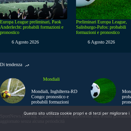
Europa League preliminari, Paok
Preliminari Europa League,
Anderlecht: probabili formazioni e
Salisburgo-Pafos: probabili
pronostico
formazioni e pronostico
6 Agosto 2026
6 Agosto 2026
Di tendenza
Mondiali
Mondiali, Inghilterra-RD
Mond
Congo: pronostico e
prob
probabili formazioni
pron
Questo sito utilizza cookie propri e di terzi per migliorar
SportNews.BetFlag - Questo sito non rappresenta una testata giornalist
aggiornato senza alcuna periodicità