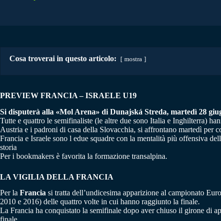
Cosa troverai in questo articolo:
mostra
PREVIEW FRANCIA – ISRAELE U19
Si disputerà alla «Mol Arena» di Dunajská Streda, martedì 28 giugno
Tutte e quattro le semifinaliste (le altre due sono Italia e Inghilterra) 
Austria e i padroni di casa della Slovacchia, si affrontano martedì per c
Francia e Israele sono l edue squadre con la mentalità più offensiva della
storia
Per i bookmakers è favorita la formazione transalpina.
LA VIGILIA DELLA FRANCIA
Per la
Francia
si tratta dell’undicesima apparizione al campionato Europ
2010 e 2016) delle quattro volte in cui hanno raggiunto la finale.
La Francia ha conquistato la semifinale dopo aver chiuso il girone di ap
finale.