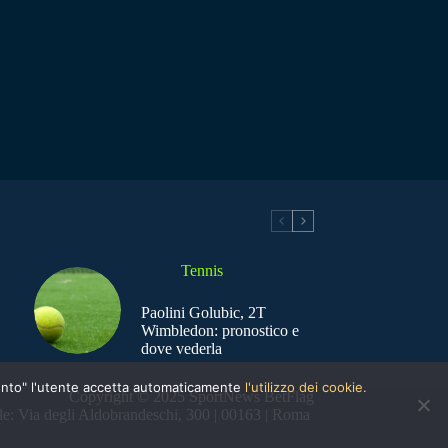
Tennis
Paolini Golubic, 2T
Wimbledon: pronostico e
dove vederla
nsento" l'utente accetta automaticamente
l'utilizzo dei cookie.
Copyright © 2025 SportNews BetFlag
e: Via degli Aldobrandeschi, 300 | 00163 | Roma