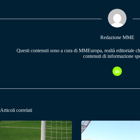
ok
A
a
pp
m
Redazione MME
Questi contenuti sono a cura di MMEuropa, realtà editoriale c
contenuti di informazione spo
Articoli correlati