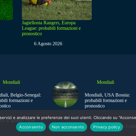
Jagiellonia Rangers, Europa
League: probabili formazioni e
pronostico
6 Agosto 2026
Mondiali
Mondiali
iali, Belgio-Senegal:
Mondiali, USA Bosnia:
abili formazioni e
probabili formazioni e
ostico
pronostico
e i servizi e analizzare le preferenze dei suoi utenti. Cliccando su "Acco
ica in quanto viene
Sede Legal
Acconsento
Non acconsento
Privacy policy