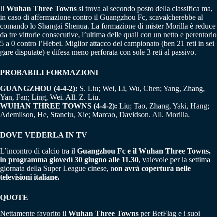
Il
Wuhan Three Towns
si trova al secondo posto della classifica ma,
in caso di affermazione contro il Guangzhou Fc, scavalcherebbe al
comando lo Shangai Shenua. La formazione di mister Morilla è reduce
da tre vittorie consecutive, l’ultima delle quali con un netto e perentorio
5 a 0 contro l’Hebei. Miglior attacco del campionato (ben 21 reti in sei
gare disputate) e difesa meno perforata con sole 3 reti al passivo.
PROBABILI FORMAZIONI
GUANGZHOU (4-4-2):
S. Liu; Wei, Li, Wu, Chen; Yang, Zhang,
Yan, Fan; Ling, Wei. All. Z. Liu.
WUHAN THREE TOWNS (4-4-2):
Liu; Tao, Zhang, Yaki, Hang;
Ademilson, He, Stanciu, Xie; Marcao, Davidson. All. Morilla.
DOVE VEDERLA IN TV
L’incontro di calcio tra il
Guangzhou Fc e il Wuhan Three Towns,
in programma giovedì 30 giugno alle 11.30
, valevole per la settima
giornata della Super League cinese, n
on avrà copertura nelle
televisioni italiane.
QUOTE
Nettamente favorito il
Wuhan Three Towns
per BetFlag e i suoi