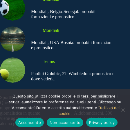
Mondiali, Belgio-Senegal: probabili
formazioni e pronostico
Mondiali
Mondiali, USA Bosnia: probabili formazioni
e pronostico
Tennis
Paolini Golubic, 2T Wimbledon: pronostico e
dove vederla
Questo sito utilizza cookie propri e di terzi per migliorare i
SportNews.BetFlag -
Copyright © 2025
servizi e analizzare le preferenze dei suoi utenti. Cliccando su
Questo sito non
SportNews BetFlag
"Acconsento" l'utente accetta automaticamente
l'utilizzo dei
rappresenta una testata
Sede Legale: Via degli
giornalistica in quanto
Aldobrandeschi, 300 |
cookie.
viene aggiornato senza
00163 | Roma
Acconsento
Non acconsento
Privacy policy
alcuna periodicità