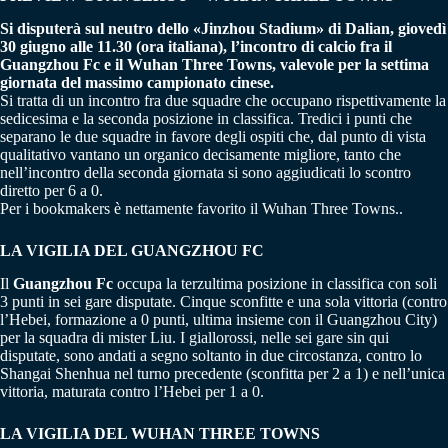
Si disputerà sul neutro dello «Jinzhou Stadium» di Dalian, giovedì
30 giugno alle 11.30 (ora italiana), l’incontro di calcio fra il
Guangzhou Fc e il Wuhan Three Towns, valevole per la settima
giornata del massimo campionato cinese.
Si tratta di un incontro fra due squadre che occupano rispettivamente la
sedicesima e la seconda posizione in classifica. Tredici i punti che
separano le due squadre in favore degli ospiti che, dal punto di vista
qualitativo vantano un organico decisamente migliore, tanto che
nell’incontro della seconda giornata si sono aggiudicati lo scontro
diretto per 6 a 0.
Per i bookmakers è nettamente favorito il Wuhan Three Towns..
LA VIGILIA DEL
GUANGZHOU FC
Il
Guangzhou Fc
occupa la terzultima posizione in classifica con soli
3 punti in sei gare disputate. Cinque sconfitte e una sola vittoria (contro
l’Hebei, formazione a 0 punti, ultima insieme con il Guangzhou City)
per la squadra di mister Liu. I giallorossi, nelle sei gare sin qui
disputate, sono andati a segno soltanto in due circostanza, contro lo
Shangai Shenhua nel turno precedente (sconfitta per 2 a 1) e nell’unica
vittoria, maturata contro l’Hebei per 1 a 0.
LA VIGILIA DEL
WUHAN THREE TOWNS