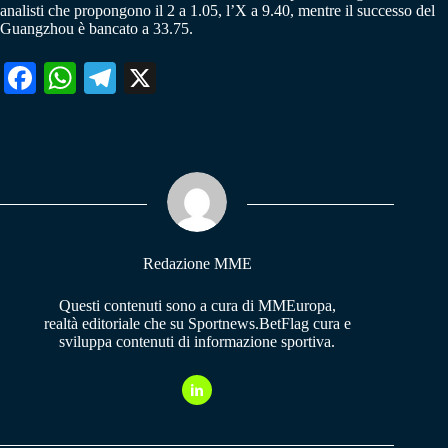
analisti che propongono il 2 a 1.05, l’X a 9.40, mentre il successo del
Guangzhou è bancato a 33.75.
Fa
W
Te
X
ce
ha
le
bo
ts
gr
ok
A
a
pp
m
Redazione MME
Questi contenuti sono a cura di MMEuropa,
realtà editoriale che su Sportnews.BetFlag cura e
sviluppa contenuti di informazione sportiva.