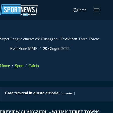
Salta
al
Cerca
contenuto
Super League cinese: c’è Guangzhou Fc-Wuhan Three Towns
Redazione MME
29 Giugno 2022
Home
/
Sport
/
Calcio
Cosa troverai in questo articolo:
mostra
PREVIEW GUANGZHOU – WUHAN THREE TOWNS