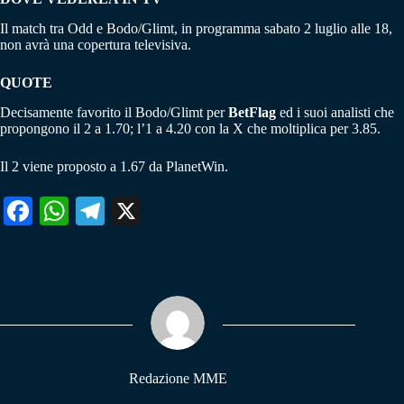
Il match tra Odd e Bodo/Glimt, in programma sabato 2 luglio alle 18,
non avrà una copertura televisiva.
QUOTE
Decisamente favorito il Bodo/Glimt per
BetFlag
ed i suoi analisti che
propongono il 2 a 1.70; l’1 a 4.20 con la X che moltiplica per 3.85.
Il 2 viene proposto a 1.67 da PlanetWin.
Fa
W
Te
X
ce
ha
le
bo
ts
gr
ok
A
a
pp
m
Redazione MME