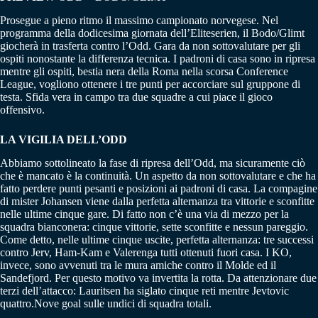
Prosegue a pieno ritmo il massimo campionato norvegese. Nel
programma della dodicesima giornata dell’Eliteserien, il Bodo/Glimt
giocherà in trasferta contro l’Odd. Gara da non sottovalutare per gli
ospiti nonostante la differenza tecnica. I padroni di casa sono in ripresa
mentre gli ospiti, bestia nera della Roma nella scorsa Conference
League, vogliono ottenere i tre punti per accorciare sul gruppone di
testa. Sfida vera in campo tra due squadre a cui piace il gioco
offensivo.
LA VIGILIA DELL’ODD
Abbiamo sottolineato la fase di ripresa dell’Odd, ma sicuramente ciò
che è mancato è la continuità. Un aspetto da non sottovalutare e che ha
fatto perdere punti pesanti e posizioni ai padroni di casa. La compagine
di mister Johansen viene dalla perfetta alternanza tra vittorie e sconfitte
nelle ultime cinque gare. Di fatto non c’è una via di mezzo per la
squadra bianconera: cinque vittorie, sette sconfitte e nessun pareggio.
Come detto, nelle ultime cinque uscite, perfetta alternanza: tre successi
contro Jerv, Ham-Kam e Valerenga tutti ottenuti fuori casa. I KO,
invece, sono avvenuti tra le mura amiche contro il Molde ed il
Sandefjord. Per questo motivo va invertita la rotta. Da attenzionare due
terzi dell’attacco: Lauritsen ha siglato cinque reti mentre Jevtovic
quattro.Nove goal sulle undici di squadra totali.