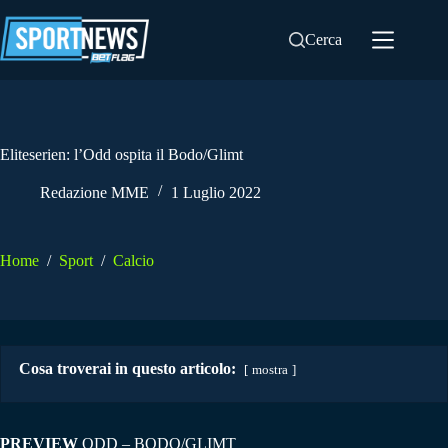
Salta
al
Cerca
contenuto
Eliteserien: l’Odd ospita il Bodo/Glimt
Redazione MME
1 Luglio 2022
Home
/
Sport
/
Calcio
Cosa troverai in questo articolo:
mostra
PREVIEW
ODD – BODO/GLIMT