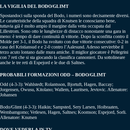
LA VIGILIA DEL BODO/GLIMT
Spostandoci sulla sponda del Bodo, i numeri sono decisamente diversi.
Le caratteristiche della squadra di Knutsen le conosciamo bene,
tuttavia già è molto ampio il margine dalla vetta occupata dal
Lillestrom. Sono otto le lunghezze di distacco nonostante una gara in
meno: è tempo di dare continuità di vittorie. Dopo la sconfitta contro il
Molde per 3-1, il Bodo ha svoltato con due vittorie consecutive: 0-2 in
casa del Kristiansud e e 2-0 contro l’Aalesund. Adesso servirebbe il
terzo acuto lontano dalle mura amiche. Il miglior giocatore è Pellegrini
con 7 reti che si sta giocando la classifica cannonieri. Da sottolineare
anche le tre reti di Espejord e le due di Saltnes.
PROBABILI FORMAZIONI ODD – BODO/GLIMT
Odd (4-3-3): Wahlstedt; Rolantsson, Bjortuft, Hagen, Baccay;
Jorgensen, Owusu, Kitolano; Wallem, Lauritsen, Jevtovic. Allenatore:
Johansen
Bodo/Glimt (4-3-3): Haikin; Sampsted, Sery Larsen, Hoibraaten,
Wembamgomo; Vetlesen, Hagen, Saltnes; Koomson; Espejord, Sorli.
Allenatore: Knutsen
DOVE VEDERLA IN TV