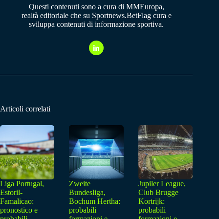
Questi contenuti sono a cura di MMEuropa,
realtà editoriale che su Sportnews.BetFlag cura e
sviluppa contenuti di informazione sportiva.
Articoli correlati
Liga Portugal,
Zweite
Jupiler League,
Estoril-
Bundesliga,
Club Brugge
Famalicao:
Bochum Hertha:
Kortrijk:
pronostico e
probabili
probabili
probabili
formazioni e
formazioni e