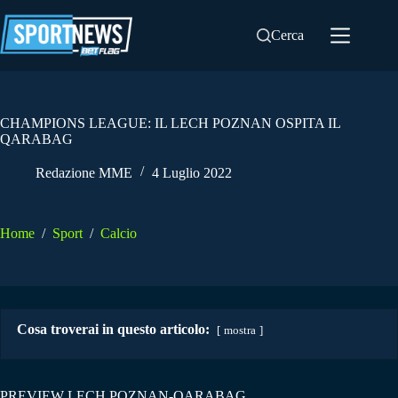
Salta
al
Cerca
contenuto
CHAMPIONS LEAGUE: IL LECH POZNAN OSPITA IL
QARABAG
Redazione MME
4 Luglio 2022
Home
/
Sport
/
Calcio
Cosa troverai in questo articolo:
mostra
PREVIEW LECH POZNAN-QARABAG