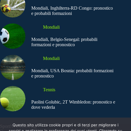
Mondiali, Inghilterra-RD Congo: pronostico
e probabili formazioni
Mondiali
Mondiali, Belgio-Senegal: probabili
formazioni e pronostico
Mondiali
Mondiali, USA Bosnia: probabili formazioni
e pronostico
Tennis
Paolini Golubic, 2T Wimbledon: pronostico e
dove vederla
Questo sito utilizza cookie propri e di terzi per migliorare i
SportNews.BetFlag -
Copyright © 2025
servizi e analizzare le preferenze dei suoi utenti. Cliccando su