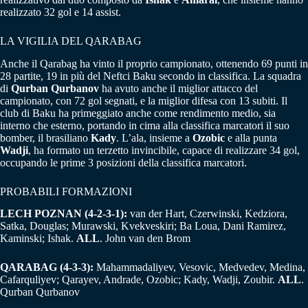
realizzato 32 gol e 14 assist.
LA VIGILIA DEL QARABAG
Anche il Qarabag ha vinto il proprio campionato, ottenendo 69 punti in
28 partite, 19 in più del Neftci Baku secondo in classifica. La squadra
di
Qurban
Qurbanov
ha avuto anche il miglior attacco del
campionato, con 72 gol segnati, e la miglior difesa con 13 subiti. Il
club di Baku ha primeggiato anche come rendimento medio, sia
interno che esterno, portando in cima alla classifica marcatori il suo
bomber, il brasiliano
Kady
. L’ala, insieme a
Ozobic
e alla punta
Wadji
, ha formato un terzetto invincibile, capace di realizzare 34 gol,
occupando le prime 3 posizioni della classifica marcatori.
PROBABILI FORMAZIONI
LECH POZNAN (4-2-3-1):
van der Hart, Czerwinski, Kedziora,
Satka, Douglas; Murawski, Kvekveskiri; Ba Loua, Dani Ramirez,
Kaminski; Ishak.
ALL
. John van den Brom
QARABAG (4-3-3):
Mahammadaliyev, Vesovic, Medvedev, Medina,
Cafarquliyev; Qarayev, Andrade, Ozobic; Kady, Wadji, Zoubir.
ALL
.
Qurban Qurbanov