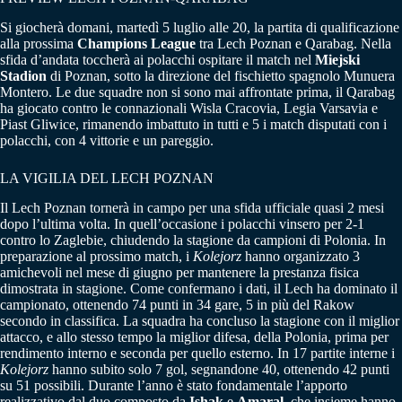
Si giocherà domani, martedì 5 luglio alle 20, la partita di qualificazione
alla prossima
Champions League
tra Lech Poznan e Qarabag. Nella
sfida d’andata toccherà ai polacchi ospitare il match nel
Miejski
Stadion
di Poznan, sotto la direzione del fischietto spagnolo Munuera
Montero. Le due squadre non si sono mai affrontate prima, il Qarabag
ha giocato contro le connazionali Wisla Cracovia, Legia Varsavia e
Piast Gliwice, rimanendo imbattuto in tutti e 5 i match disputati con i
polacchi, con 4 vittorie e un pareggio.
LA VIGILIA DEL LECH POZNAN
Il Lech Poznan tornerà in campo per una sfida ufficiale quasi 2 mesi
dopo l’ultima volta. In quell’occasione i polacchi vinsero per 2-1
contro lo Zaglebie, chiudendo la stagione da campioni di Polonia. In
preparazione al prossimo match, i
Kolejorz
hanno organizzato 3
amichevoli nel mese di giugno per mantenere la prestanza fisica
dimostrata in stagione. Come confermano i dati, il Lech ha dominato il
campionato, ottenendo 74 punti in 34 gare, 5 in più del Rakow
secondo in classifica. La squadra ha concluso la stagione con il miglior
attacco, e allo stesso tempo la miglior difesa, della Polonia, prima per
rendimento interno e seconda per quello esterno. In 17 partite interne i
Kolejorz
hanno subito solo 7 gol, segnandone 40, ottenendo 42 punti
su 51 possibili. Durante l’anno è stato fondamentale l’apporto
realizzativo dal duo composto da
Ishak
e
Amaral
, che insieme hanno