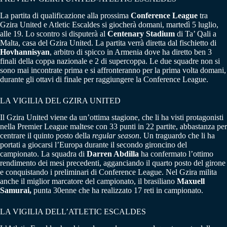
La partita di qualificazione alla prossima
Conference League
tra
Gzira United e Atletic Escaldes si giocherà domani, martedì 5 luglio,
alle 19. Lo scontro si disputerà al
Centenary Stadium
di Ta’ Qali a
Malta, casa del Gzira United. La partita verrà diretta dal fischietto di
Hovhannisyan
, arbitro di spicco in Armenia dove ha diretto ben 3
finali della coppa nazionale e 2 di supercoppa. Le due squadre non si
sono mai incontrate prima e si affronteranno per la prima volta domani,
durante gli ottavi di finale per raggiungere la Conference League.
LA VIGILIA DEL GZIRA UNITED
Il Gzira United viene da un’ottima stagione, che li ha visti protagonisti
nella Premier League maltese con 33 punti in 22 partite, abbastanza per
centrare il quinto posto della
regular season
. Un traguardo che li ha
portati a giocarsi l’Europa durante il secondo gironcino del
campionato. La squadra di
Darren Abdilla
ha confermato l’ottimo
rendimento dei mesi precedenti, agganciando il quarto posto del girone
e conquistando i preliminari di Conference League. Nel Gzira milita
anche il miglior marcatore del campionato, il brasiliano
Maxuell
Samurai,
punta 30enne che ha realizzato 17 reti in campionato.
LA VIGILIA DELL’ATLETIC ESCALDES