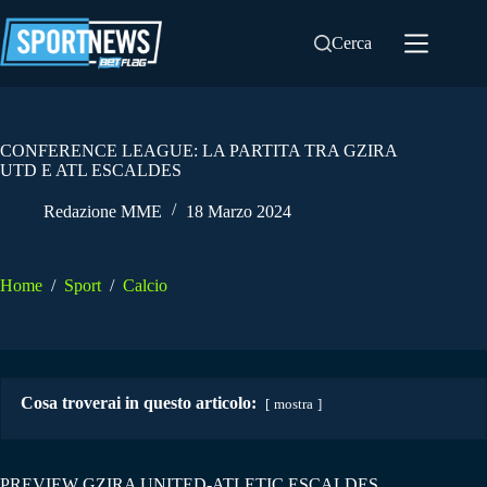
Salta
al
Cerca
contenuto
CONFERENCE LEAGUE: LA PARTITA TRA GZIRA
UTD E ATL ESCALDES
Redazione MME
18 Marzo 2024
Home
/
Sport
/
Calcio
Cosa troverai in questo articolo:
mostra
PREVIEW GZIRA UNITED-ATLETIC ESCALDES