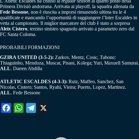
L’Atletic Escaldes ha chiuso la
regular season
al quarto posto della
Primera Divisiò andorrana. Arrivata ai playoff, la squadra allenata da
Fede Bessone
, non è riuscita a imporsi rimanendo ultima tra le 4
qualificate e mancando l’opportunità di raggiungere l’Inter Escaldes in
vetta al campionato. Il miglior marcatore del club è stato a sorpresa
Aleix Cistero
, terzino sinistro spagnolo arrivato a parametro zero dal
FC Santa Coloma.
PROBABILI FORMAZIONI
GZIRA UNITED (3-5-2):
Zarkov, Mentz, Cosic, Tabone;
Thiaguinho, Mendoza, Muscat, Pisani, Kolega; Yuri, Maxuell Samurai.
ALL
. Darren Abdilla
ATLETIC ESCALDES (4-3-3):
Ruiz, Maffeo, Sanchez, San
Nicolas, Cistero; Santos, Ryahi, Vieira; Puerto, Lopez, Martinez.
ALL
. Fede Bessone
Fa
W
Te
X
ce
ha
le
bo
ts
gr
ok
A
a