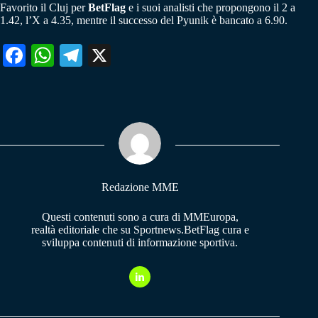
Favorito il Cluj per
BetFlag
e i suoi analisti che propongono il 2 a
1.42, l’X a 4.35, mentre il successo del Pyunik è bancato a 6.90.
Fa
W
Te
X
ce
ha
le
bo
ts
gr
ok
A
a
pp
m
Redazione MME
Questi contenuti sono a cura di MMEuropa,
realtà editoriale che su Sportnews.BetFlag cura e
sviluppa contenuti di informazione sportiva.