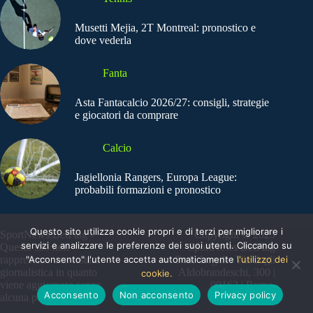
Musetti Mejia, 2T Montreal: pronostico e
dove vederla
Fanta
Asta Fantacalcio 2026/27: consigli, strategie
e giocatori da comprare
Calcio
Jagiellonia Rangers, Europa League:
probabili formazioni e pronostico
Questo sito utilizza cookie propri e di terzi per migliorare i
SportNews.BetFlag -
Copyright © 2025
servizi e analizzare le preferenze dei suoi utenti. Cliccando su
Questo sito non
SportNews BetFlag
"Acconsento" l'utente accetta automaticamente
l'utilizzo dei
rappresenta una testata
Sede Legale: Via degli
giornalistica in quanto
Aldobrandeschi, 300 |
cookie.
viene aggiornato senza
00163 | Roma
Acconsento
Non acconsento
Privacy policy
alcuna periodicità