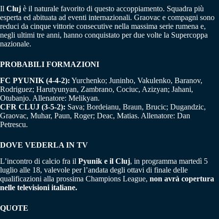
Il
Cluj
è il naturale favorito di questo accoppiamento. Squadra più
esperta ed abituata ad eventi internazionali. Graovac e compagni sono
reduci da cinque vittorie consecutive nella massima serie rumena e,
negli ultimi tre anni, hanno conquistato per due volte la Supercoppa
nazionale.
PROBABILI FORMAZIONI
FC PYUNIK (4-4-2):
Yurchenko; Juninho, Vakulenko, Baranov,
Rodriguez; Harutyunyan, Zambrano, Cociuc, Azizyan; Jahani,
Otubanjo. Allenatore: Melikyan.
CFR CLUJ (3-5-2):
Sava; Bordeianu, Braun, Brucic; Dugandzic,
Graovac, Muhar, Paun, Roger; Deac, Matias. Allenatore: Dan
Petrescu.
DOVE VEDERLA IN TV
L’incontro di calcio fra il
Pyunik e il Cluj
, in programma martedì 5
luglio alle 18, valevole per l’andata degli ottavi di finale delle
qualificazioni alla prossima Champions League,
non avrà copertura
nelle televisioni italiane.
QUOTE