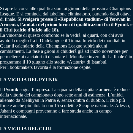
Si apre la corsa alle qualificazioni ai girono della prossima Champions
League. E si comincia dal tabellone eliminatorio, partendo dagli ottavi
di finale.
Si svolgerà presso il «Republican stadium» di Yerevan in
Armenia, l’andata del primo turno di qualificazioni fra il Pyunik e
il Cluj (calcio d’inizio alle 18).
La vincente di questo confronto se la vedrà, ai quarti, con chi avrà
avuto la meglio fra il Dudelange e il Tirana. In virtù dei mondiali in
Qatar il calendario della Champions League subirà alcuni
cambiamenti. La fase a gironi si chiuderà già ad inizio novembre per
permettere ai calciatori di disputare il Mondiale invernali. La finale è in
programma il 10 giugno allo stadio «Ataturk» di Istanbul.
Per i bookmakers favorita è la formazione ospite.
LA VIGILIA DEL PYUNIK
Il
Pyunik
sogna l’impresa. La squadra della capitale armena è reduce
dalla vittoria del campionato dopo sette anni di astinenza. L’unidci
allenato da Melikyan in Patria è, senza ombra di dubbio, il club più
forte e anche più titolato con 15 scudetti e 8 coppe nazionale. Adesso,
Jahani e compagni proveranno a fare strada anche in campo
internazionale.
LA VIGILIA DEL CLUJ