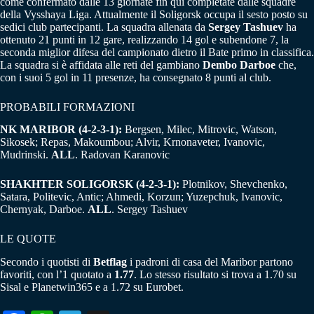
come confermato dalle 13 giornate fin qui completate dalle squadre
della Vysshaya Liga. Attualmente il Soligorsk occupa il sesto posto su
sedici club partecipanti. La squadra allenata da
Sergey
Tashuev
ha
ottenuto 21 punti in 12 gare, realizzando 14 gol e subendone 7, la
seconda miglior difesa del campionato dietro il Bate primo in classifica.
La squadra si è affidata alle reti del gambiano
Dembo
Darboe
che,
con i suoi 5 gol in 11 presenze, ha consegnato 8 punti al club.
PROBABILI FORMAZIONI
NK MARIBOR (4-2-3-1):
Bergsen, Milec, Mitrovic, Watson,
Sikosek; Repas, Makoumbou; Alvir, Krnonaveter, Ivanovic,
Mudrinski.
ALL
. Radovan Karanovic
SHAKHTER SOLIGORSK (4-2-3-1):
Plotnikov, Shevchenko,
Satara, Politevic, Antic; Ahmedi, Korzun; Yuzepchuk, Ivanovic,
Chernyak, Darboe.
ALL
. Sergey Tashuev
LE QUOTE
Secondo i quotisti di
Betflag
i padroni di casa del Maribor partono
favoriti, con l’1 quotato a
1.77
. Lo stesso risultato si trova a 1.70 su
Sisal e Planetwin365 e a 1.72 su Eurobet.