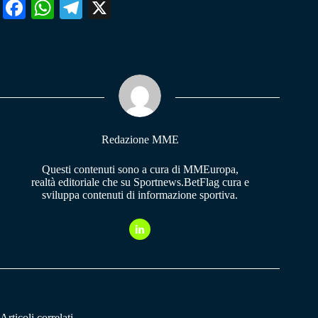
Fa
W
Te
X
ce
ha
le
bo
ts
gr
ok
A
a
pp
m
Redazione MME
Questi contenuti sono a cura di MMEuropa,
realtà editoriale che su Sportnews.BetFlag cura e
sviluppa contenuti di informazione sportiva.
Articoli correlati