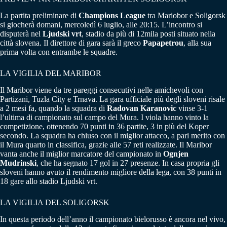
La partita preliminare di
Champions
League
tra Mariobor e Soligorsk
si giocherà domani, mercoledì 6 luglio, alle 20:15. L’incontro si
disputerà nel
Ljudski vrt
, stadio da più di 12mila posti situato nella
città slovena. Il direttore di gara sarà il greco
Papapetrou
, alla sua
prima volta con entrambe le squadre.
LA VIGILIA DEL MARIBOR
Il Maribor viene da tre pareggi consecutivi nelle amichevoli con
Partizani, Tuzla City e Trnava. La gara ufficiale più degli sloveni risale
a 2 mesi fa, quando la squadra di
Radovan Karanovic
vinse 3-1
l’ultima di campionato sul campo del Mura. I viola hanno vinto la
competizione, ottenendo 70 punti in 36 partite, 3 in più del Koper
secondo. La squadra ha chiuso con il miglior attacco, a pari merito con
il Mura quarto in classifica, grazie alle 57 reti realizzate. Il Maribor
vanta anche il miglior marcatore del campionato in
Ognjen
Mudrinski
, che ha segnato 17 gol in 27 presenze. In casa propria gli
sloveni hanno avuto il rendimento migliore della lega, con 38 punti in
18 gare allo stadio Ljudski vrt.
LA VIGILIA DEL SOLIGORSK
In questa periodo dell’anno il campionato bielorusso è ancora nel vivo,