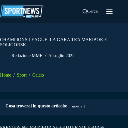
Salta
al
Cerca
contenuto
CHAMPIONS LEAGUE: LA GARA TRA MARIBOR E
SOLIGORSK
Redazione MME
5 Luglio 2022
Home
/
Sport
/
Calcio
Cosa troverai in questo articolo:
mostra
PREVIEW NK MARIBOR-SHAKHTER SOLIGORSK