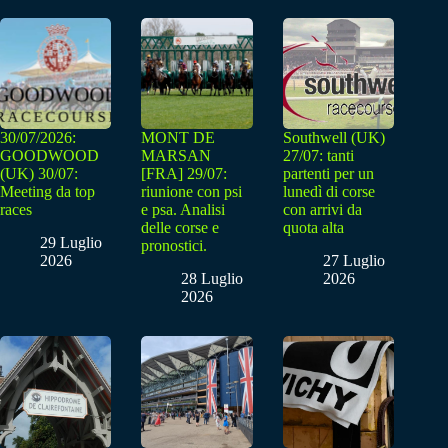
30/07/2026:
MONT DE
Southwell (UK)
GOODWOOD
MARSAN
27/07: tanti
(UK) 30/07:
[FRA] 29/07:
partenti per un
Meeting da top
riunione con psi
lunedì di corse
races
e psa. Analisi
con arrivi da
delle corse e
quota alta
29 Luglio
pronostici.
2026
27 Luglio
28 Luglio
2026
2026