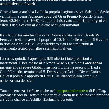
aspettative dei favoriti
Cesena lancia anche a livello la propria stagione estiva. Sabato al Savio
va infatti in scena l’edizione 2022 del Gran Premio Riccardo Grassi
(euro 40.040, metri 1660), Gruppo III riservato ad anziani indigeni ed
esteri. Dieci i cavalli al via dietro le ali dell’autostart.
Il sorteggio ha mischiato le carte. Non è andata bene ad Akela Pal
Ferm, costretta ad avviarsi proprio al 10. Non facile neppure il 6 avuto
in dote da Achille Blv. I due sarebbero stati i naturali punti di
riferimento tecnici con altre sistemazioni al via.
La corsa, quindi, si apre a possibili ulteriori interpretazioni ed
inserimenti. È ben messo al 2 Amon Wise As, uno dei
Gocciadoro
insieme allo svedese Global Trustworthy, che ha pescato il 4, ed a
Chief Orlando, terminato al 5. Decisivo per Achille Blv ed Enrico
Bellei il possibile apporto di Ursus Caf, arroccato alla corda. La
partenza sarà decisiva.
Tanta incertezza si riflette anche nell’
antepost informativo
di BetFlag,
provider leader nel settore dell’offerta di quota fissa online che propone
a 3,25 la chance di Achille, riferimento per tutti.