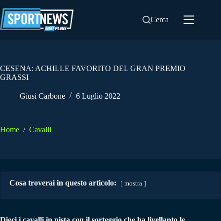
Salta
al
Cerca
contenuto
CESENA: ACHILLE FAVORITO DEL GRAN PREMIO
GRASSI
Giusi Carbone
6 Luglio 2022
Home
/
Cavalli
Cosa troverai in questo articolo:
mostra
Dieci i cavalli in pista con il sorteggio che ha livellanto le