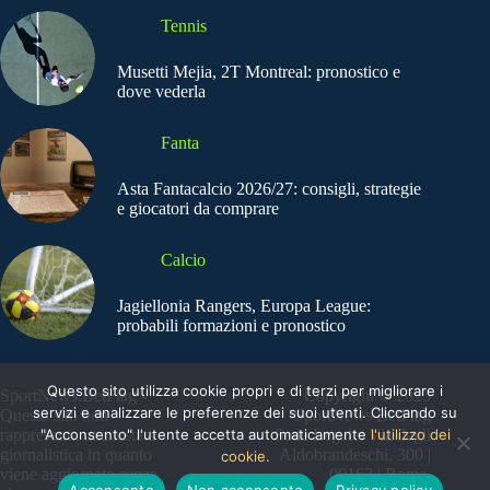
Tennis
Musetti Mejia, 2T Montreal: pronostico e
dove vederla
Fanta
Asta Fantacalcio 2026/27: consigli, strategie
e giocatori da comprare
Calcio
Jagiellonia Rangers, Europa League:
probabili formazioni e pronostico
Questo sito utilizza cookie propri e di terzi per migliorare i
SportNews.BetFlag -
Copyright © 2025
servizi e analizzare le preferenze dei suoi utenti. Cliccando su
Questo sito non
SportNews BetFlag
"Acconsento" l'utente accetta automaticamente
l'utilizzo dei
rappresenta una testata
Sede Legale: Via degli
giornalistica in quanto
Aldobrandeschi, 300 |
cookie.
viene aggiornato senza
00163 | Roma
Acconsento
Non acconsento
Privacy policy