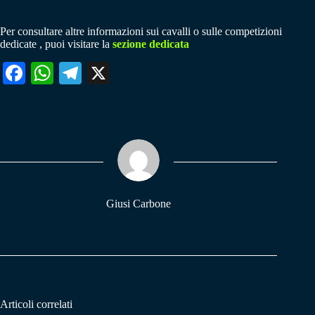
Per consultare altre informazioni sui cavalli o sulle competizioni
dedicate , puoi visitare la
sezione dedicata
Fa
W
Te
X
ce
ha
le
bo
ts
gr
ok
A
a
pp
m
Giusi Carbone
Articoli correlati