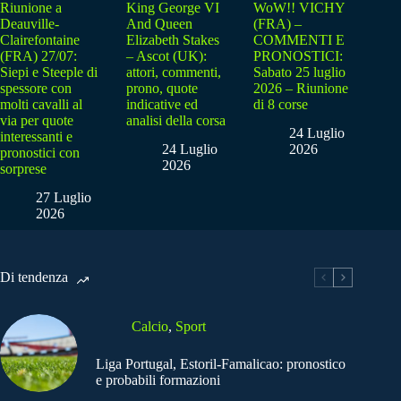
Riunione a
King George VI
WoW!! VICHY
Deauville-
And Queen
(FRA) –
Clairefontaine
Elizabeth Stakes
COMMENTI E
(FRA) 27/07:
– Ascot (UK):
PRONOSTICI:
Siepi e Steeple di
attori, commenti,
Sabato 25 luglio
spessore con
prono, quote
2026 – Riunione
molti cavalli al
indicative ed
di 8 corse
via per quote
analisi della corsa
24 Luglio
interessanti e
24 Luglio
2026
pronostici con
2026
sorprese
27 Luglio
2026
Di tendenza
Calcio
,
Sport
Liga Portugal, Estoril-Famalicao: pronostico
e probabili formazioni