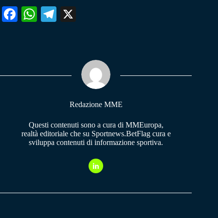
Fa
W
Te
X
ce
ha
le
bo
ts
gr
ok
A
a
pp
m
Redazione MME
Questi contenuti sono a cura di MMEuropa,
realtà editoriale che su Sportnews.BetFlag cura e
sviluppa contenuti di informazione sportiva.