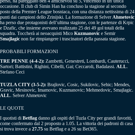
perso, ha pareggiato ben 4 amichevoli su 5, vincendo in un’unica
occasione. Il club di Simin Han ha concluso la stagione al secondo
posto della Premier League bosniaca, con una distanza nettissima di 24
punti dai campioni dello Zrinijski. La formazione di Selver
Ahmetovic
ha perso due protagonisti dell’ultima stagione, con le partenze di Krpic
e Dzafic, che insieme avevano realizzato 25 dei 49 gol totali della
squadra. Toccherà ai neoacquisti Mico
Kuzmanovic
e Semir
Smajlagic
non far rimpiangere i trascinatori della passata stagione.
PROBABILI FORMAZIONI
TRE PENNE (4-4-2):
Zambetti, Genestreti, Lombardi, Cauterucci,
Sartori; Battistini, Righini, Cibelli, Gai; Ceccaroli, Badalassi.
ALL
.
Stefano Ceci
TUZLA CITY (3-5-2):
Brajlovic, Cosic, Sukilovic, Sehic; Mendes,
Gravic, Mesinovic, Imamovic, Kuzmanovic; Mehmedovic, Smajlagic.
ALL
. Selver Ahmetovic
LE QUOTE
I quotisti di
Betflag
danno gli ospiti del Tuzla City per grandi favoriti,
come confermato dal 2 proposto a 1.05. La vittoria dei padroni di casa
si trova invece a
27.75
su Betflag e a 26 su Bet365.