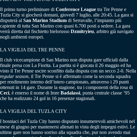
Il primo turno preliminare di
Conference League
tra Tre Penne e
Tuzla City si giocherà domani, giovedì 7 luglio, alle 20:45. La gara si
disputerà al
San Marino Stadium
di Serravalle, l’impianto più
capiente di tutta San Marino con quasi 6.700 posti a sedere. La gara
verrà diretta dal fischietto bielorusso
Dzmitryieu
, arbitro già navigato
negli ambienti europei.
LA VIGILIA DEL TRE PENNE
Il club vicecampione di San Marino non disputa gare ufficiali dalla
finale persa con La Fiorita. La partita si è giocata il 26 maggio ed ha
visto il Tre Penne uscire sconfitto dalla disputa con un secco 2-0. Nella
regular season
, il Tre Penne si è affermato come la seconda squadra
per rendimento interno dell’intero campionato, attraverso i 29 punti
ottenuti in 14 gare. Durante la stagione, tra i componenti della rosa di
Ceci
, è emerso il nome di Imre
Badalassi
, punta centrale classe ’95
che ha realizzato 24 gol in 16 presenze stagionali.
LA VIGILIA DEL TUZLA CITY
I bosniaci del Tuzla City hanno disputato innumerevoli amichevoli nel
mese di giugno per mantenersi allenati in vista degli impegni estivi. Le
ultime gare non hanno sorriso alla squadra che, pur non avendo mai