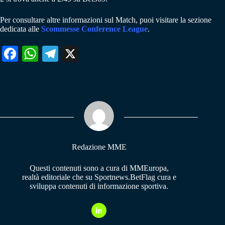
Per consultare altre informazioni sul Match, puoi visitare la sezione
dedicata alle
Scommesse Conference League
.
Fa
W
Te
X
ce
ha
le
bo
ts
gr
ok
A
a
pp
m
Redazione MME
Questi contenuti sono a cura di MMEuropa,
realtà editoriale che su Sportnews.BetFlag cura e
sviluppa contenuti di informazione sportiva.