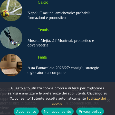
Calcio
Napoli Osasuna, amichevole: probabili
formazioni e pronostico
Tennis
Musetti Mejia, 2T Montreal: pronostico e
dove vederla
Fanta
Asta Fantacalcio 2026/27: consigli, strategie
e giocatori da comprare
Questo sito utilizza cookie propri e di terzi per migliorare i
SportNews.BetFlag -
Copyright © 2025
servizi e analizzare le preferenze dei suoi utenti. Cliccando su
Questo sito non
SportNews BetFlag
rappresenta una testata
"Acconsento" l'utente accetta automaticamente
Sede Legale: Via degli
l'utilizzo dei
giornalistica in quanto
Aldobrandeschi, 300 |
cookie.
viene aggiornato senza
00163 | Roma
Acconsento
Non acconsento
Privacy policy
alcuna periodicità