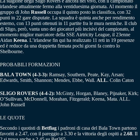
La stagione degli Sligo Rovers è ancora nel vivo, con il campionato
irlandese attualmente fermo alla ventiduesima giornata. Al momento il
gruppo di John
Russell
occupa il quinto posto in classifica, con 32
punti in 22 gare disputate. La squadra è quinta anche per rendimento
esterno, con 13 punti ottenuti in 11 partite fra le mura nemiche. Il club
di Sligo, però, vanta uno dei giocatori più incisivi del campionato, al
momento miglior marcatore della SSE Airtricity League, il 23enne
Aidan
Keena
. L’irlandese fin qui ha realizzato 11 reti in 19 presenze
ed è reduce da una doppietta firmata pochi giorni fa contro lo
Shelbourne.
PROBABILI FORMAZIONI
BALA TOWN (4-3-3):
Ramsay, Southern, Peate, Kay, Arsan;
Edwards, Smith, Shannon; Mendes, Ebbe, Wall.
ALL
. Colin Caton
SLIGO ROVERS (4-4-2):
McGinty, Horgan, Blaney, Pijnaker, Kirk;
O’Sullivan, McDonnell, Morahan, Fitzgerald; Keena, Mata. ALL.
John Russell
LE QUOTE
Secondo i quotisti di
Betflag
i padroni di casa del Bala Town partono
favoriti a 2.47, con il pareggio a 3.30 e la vittoria degli ospiti a
2.68
. Il
2 si trova anche a 2.45 su Bet365.