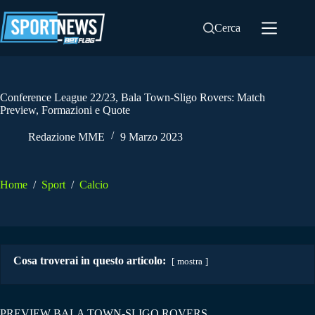
Salta
al
Cerca
contenuto
Conference League 22/23, Bala Town-Sligo Rovers: Match
Preview, Formazioni e Quote
Redazione MME
9 Marzo 2023
Home
/
Sport
/
Calcio
Cosa troverai in questo articolo:
mostra
PREVIEW BALA TOWN-SLIGO ROVERS