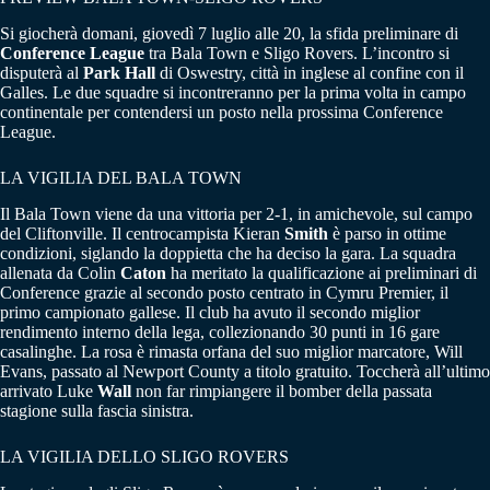
Si giocherà domani, giovedì 7 luglio alle 20, la sfida preliminare di
Conference League
tra Bala Town e Sligo Rovers. L’incontro si
disputerà al
Park Hall
di Oswestry, città in inglese al confine con il
Galles. Le due squadre si incontreranno per la prima volta in campo
continentale per contendersi un posto nella prossima Conference
League.
LA VIGILIA DEL BALA TOWN
Il Bala Town viene da una vittoria per 2-1, in amichevole, sul campo
del Cliftonville. Il centrocampista Kieran
Smith
è parso in ottime
condizioni, siglando la doppietta che ha deciso la gara. La squadra
allenata da Colin
Caton
ha meritato la qualificazione ai preliminari di
Conference grazie al secondo posto centrato in Cymru Premier, il
primo campionato gallese. Il club ha avuto il secondo miglior
rendimento interno della lega, collezionando 30 punti in 16 gare
casalinghe. La rosa è rimasta orfana del suo miglior marcatore, Will
Evans, passato al Newport County a titolo gratuito. Toccherà all’ultimo
arrivato Luke
Wall
non far rimpiangere il bomber della passata
stagione sulla fascia sinistra.
LA VIGILIA DELLO SLIGO ROVERS