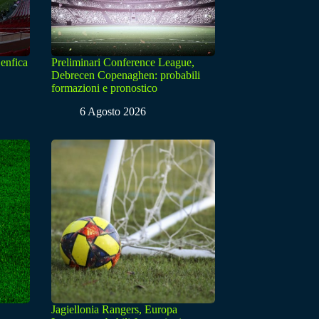
enfica
Preliminari Conference League,
Debrecen Copenaghen: probabili
formazioni e pronostico
6 Agosto 2026
Jagiellonia Rangers, Europa