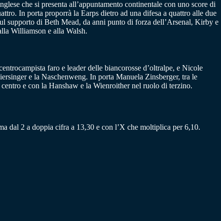
inglese che si presenta all’appuntamento continentale con uno score di
uattro. In porta proporrà la Earps dietro ad una difesa a quattro alle due
 sul supporto di Beth Mead, da anni punto di forza dell’Arsenal, Kirby e
alla Williamson e alla Walsh.
a centrocampista faro e leader delle biancorosse d’oltralpe, e Nicole
eiersinger e la Naschenweng. In porta Manuela Zinsberger, tra le
 centro e con la Hanshaw e la Wienroither nel ruolo di terzino.
ma dal 2 a doppia cifra a 13,30 e con l’X che moltiplica per 6,10.