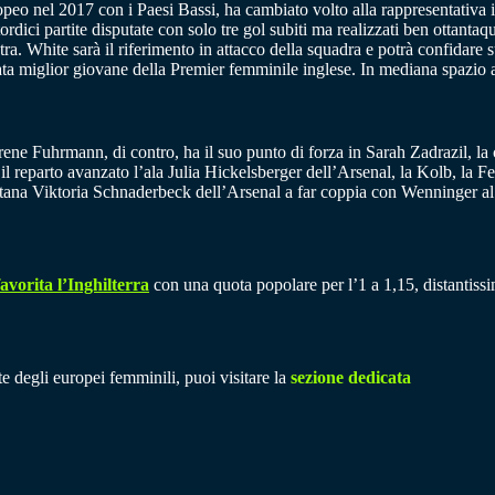
peo nel 2017 con i Paesi Bassi, ha cambiato volto alla rappresentativa 
tordici partite disputate con solo tre gol subiti ma realizzati ben ottantaq
tra. White sarà il riferimento in attacco della squadra e potrà confidare
ata miglior giovane della Premier femminile inglese
. In mediana spazio 
rene Fuhrmann
, di contro, ha il suo punto di forza in Sarah Zadrazil, l
l reparto avanzato l’ala Julia Hickelsberger dell’Arsenal, la Kolb, la F
pitana Viktoria Schnaderbeck dell’Arsenal a far coppia con Wenninger al
avorita l’Inghilterra
con una quota popolare per l’1 a 1,15, distantissi
ite degli europei femminili, puoi visitare la
sezione dedicata