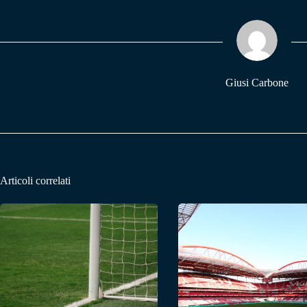
ok
A
a
pp
m
Giusi Carbone
Articoli correlati