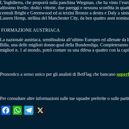
L’Inghilterra, che proporrà sulla panchina Wiegman, che ha vinto l’euro
altissimo livello: dodici vittorie, due pareggi e nessuna sconfitta in quat
centrali Bright e Greenwood ed ai terzini Bronze a destra e Daly a sinis
Lauren Hemp
, stellina del Manchester City, da ben quattro anni nomin
FORMAZIONE AUSTRIACA
La nazionale austriaca, semifinalista all’ultimo Europeo ed
allenate da
I
Billa, una delle migliori donne-goal della Bundensliga. Completeranno i
migliori n. 1 al mondo, potrà contare su una difesa a quattro con la ca
Pronostico a senso unico per gli analisti di BetFlag che bancano
superf
Per consultare altre informazioni sulle tue squadre preferite o sulle part
Fa
W
Te
X
ce
ha
le
bo
ts
gr