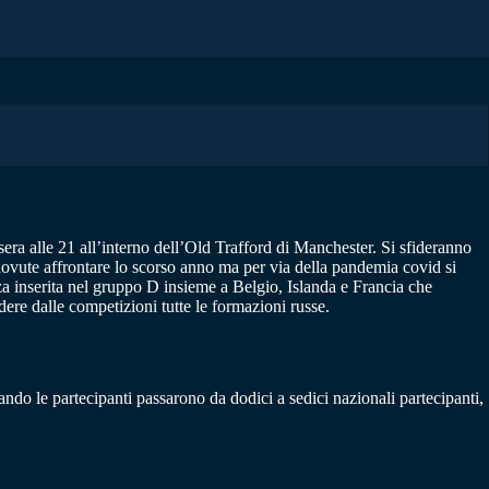
asera alle 21 all’interno dell’Old Trafford di Manchester. Si sfideranno
à dovute affrontare lo scorso anno ma per via della pandemia covid si
nza inserita nel gruppo D insieme a Belgio, Islanda e Francia che
ere dalle competizioni tutte le formazioni russe.
ando le partecipanti passarono da dodici a sedici nazionali partecipanti,