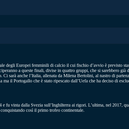
ale degli Europei femminili di calcio il cui fischio d’avvio è previsto st
teciperanno a queste finali, divise in quattro gruppi, che si sarebbero gi
 Ci sarà anche l’Italia, allenata da Milena Bertolini, al nastro di parte
ma il Portogallo che è stato ripescato dall’Uefa che ha deciso di esclud
e fu vinta dalla Svezia sull’Inghilterra ai rigori. L’ultima, nel 2017, qu
 conquistando così il primo trofeo continentale.