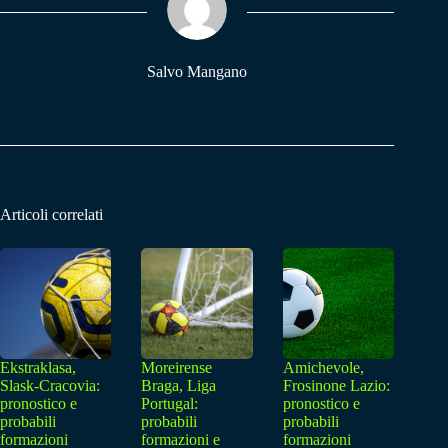
pp
m
Salvo Mangano
Articoli correlati
Ekstraklasa,
Moreirense
Amichevole,
Slask-Cracovia:
Braga, Liga
Frosinone Lazio:
pronostico e
Portugal:
pronostico e
probabili
probabili
probabili
formazioni
formazioni e
formazioni