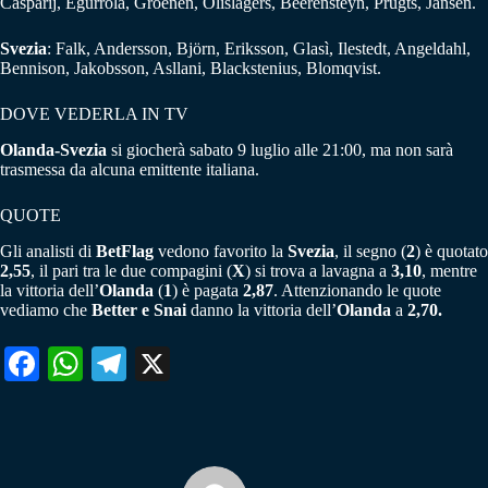
Casparij, Egurrola, Groenen, Olislagers, Beerensteyn, Prugts, Jansen.
Svezia
: Falk, Andersson, Björn, Eriksson, Glasì, Ilestedt, Angeldahl,
Bennison, Jakobsson, Asllani, Blackstenius, Blomqvist.
DOVE VEDERLA IN TV
Olanda-Svezia
si giocherà sabato 9 luglio alle 21:00, ma non sarà
trasmessa da alcuna emittente italiana.
QUOTE
Gli analisti di
BetFlag
vedono favorito la
Svezia
, il segno (
2
) è quotato
2,55
, il pari tra le due compagini (
X
) si trova a lavagna a
3,10
, mentre
la vittoria dell’
Olanda
(
1
) è pagata
2,87
. Attenzionando le quote
vediamo che
Better e Snai
danno la vittoria dell’
Olanda
a
2,70.
Fa
W
Te
X
ce
ha
le
bo
ts
gr
ok
A
a