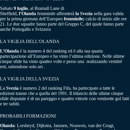
Sabato
9 luglio
, al Bramall Lane di
Sheffield,
l’Olanda
femminile affronterà
la Svezia
nella gara valida
per la prima giornata dell’Europeo
femminile;
calcio di inizio alle ore
21. Le due squadre fanno parte del Gruppo C, del quale fanno parte
anche Portogallo e Svizzera
LA VIGILIA DELL’OLANDA
L’Olanda
è la numero 4 del ranking ed è alla sua quarta
partecipazione all’Europeo e ha vinto l’ultima edizione. Nelle ultime
cinque sfide ha vinto quattro volte e perso una realizzando ventitré
reti, subendone solo sei .
LA VIGILIA DELLA SVEZIA
La
Svezia
è numero 2 del ranking Fifa, ha partecipato a tutte le
edizioni tranne che a quella del 1991. Il bilancio delle ultime cinque
sfide disputate é di un pareggio e quattro vittorie con ventisette gol fatti
e tre subiti.
PROBABILI FORMAZIONI
Olanda
: Lorsheyd, Dijkstra, Janssen, Nouwen, van der Gragt,