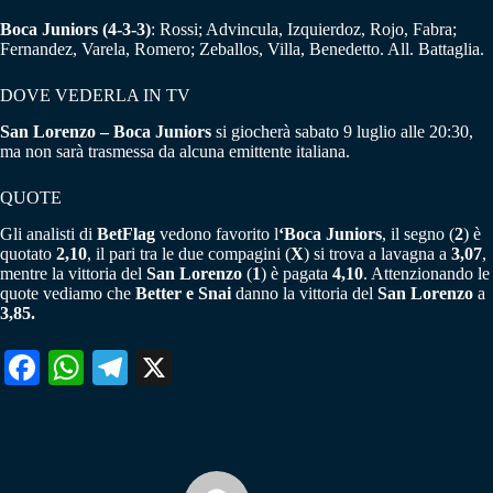
Boca Juniors (4-3-3)
: Rossi; Advincula, Izquierdoz, Rojo, Fabra;
Fernandez, Varela, Romero; Zeballos, Villa, Benedetto. All. Battaglia.
DOVE VEDERLA IN TV
San Lorenzo – Boca Juniors
si giocherà sabato 9 luglio alle 20:30,
ma non sarà trasmessa da alcuna emittente italiana.
QUOTE
Gli analisti di
BetFlag
vedono favorito l
‘Boca Juniors
, il segno (
2
) è
quotato
2,10
, il pari tra le due compagini (
X
) si trova a lavagna a
3,07
,
mentre la vittoria del
San Lorenzo
(
1
) è pagata
4,10
. Attenzionando le
quote vediamo che
Better e Snai
danno la vittoria del
San Lorenzo
a
3,85.
Fa
W
Te
X
ce
ha
le
bo
ts
gr
ok
A
a