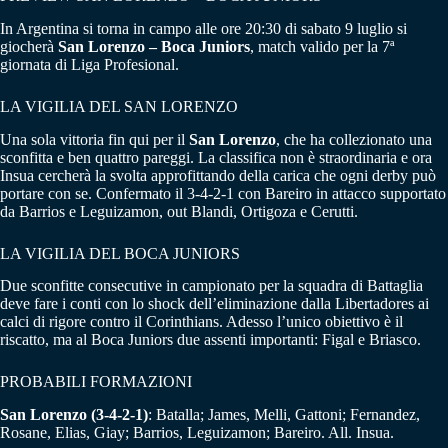
In Argentina si torna in campo alle ore 20:30 di sabato 9 luglio si
giocherà
San Lorenzo – Boca Juniors
, match valido per la 7ª
giornata di Liga Profesional.
LA VIGILIA DEL SAN LORENZO
Una sola vittoria fin qui per il
San Lorenzo
, che ha collezionato una
sconfitta e ben quattro pareggi. La classifica non è straordinaria e ora
Insua cercherà la svolta approfittando della carica che ogni derby può
portare con se. Confermato il 3-4-2-1 con Bareiro in attacco supportato
da Barrios e Leguizamon, out Blandi, Ortigoza e Cerutti.
LA VIGILIA DEL BOCA JUNIORS
Due sconfitte consecutive in campionato per la squadra di Battaglia
deve fare i conti con lo shock dell’eliminazione dalla Libertadores ai
calci di rigore contro il Corinthians. Adesso l’unico obiettivo è il
riscatto, ma al Boca Juniors due assenti importanti: Figal e Briasco.
PROBABILI FORMAZIONI
San Lorenzo (3-4-2-1)
: Batalla; James, Melli, Gattoni; Fernandez,
Rosane, Elias, Giay; Barrios, Leguizamon; Bareiro. All. Insua.