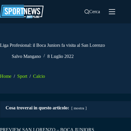
Salta
al
Cerca
contenuto
Liga Profesional: il Boca Juniors fa visita al San Lorenzo
Salvo Mangano
8 Luglio 2022
Home
/
Sport
/
Calcio
Cosa troverai in questo articolo:
mostra
PREVIEW SAN LORENZO – BOCA JUNIORS