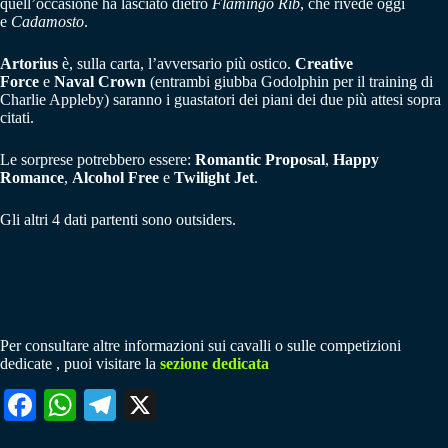
quell’occasione ha lasciato dietro
Flamingo Rib
, che rivede oggi
e
Cadamosto
.
Artorius
è, sulla carta, l’avversario più ostico.
Creative
Force
e
Naval Crown
(entrambi giubba Godolphin per il training di
Charlie Appleby) saranno i guastatori dei piani dei due più attesi sopra
citati.
Le sorprese potrebbero essere:
Romantic Proposal
,
Happy
Romance
,
Alcohol Free
e
Twilight Jet
.
Gli altri 4 dati partenti sono outsiders.
Per consultare altre informazioni sui cavalli o sulle competizioni
dedicate , puoi visitare la
sezione dedicata
Fa
W
Te
X
ce
ha
le