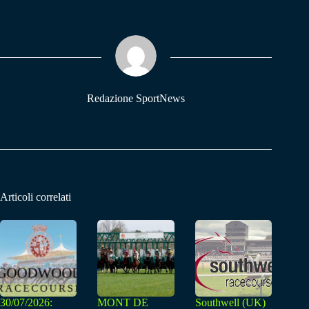
bo
ts
gr
ok
A
a
pp
m
Redazione SportNews
Articoli correlati
30/07/2026:
MONT DE
Southwell (UK)