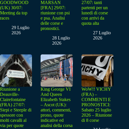
GOODWOOD
MARSAN
27/07: tanti
(UK) 30/07:
[FRA] 29/07:
partenti per un
Meeting da top
riunione con psi
lunedì di corse
races
e psa. Analisi
con arrivi da
delle corse e
quota alta
29 Luglio
pronostici.
2026
27 Luglio
28 Luglio
2026
2026
Riunione a
King George VI
WoW!! VICHY
Deauville-
And Queen
(FRA) –
Clairefontaine
Elizabeth Stakes
COMMENTI E
(FRA) 27/07:
– Ascot (UK):
PRONOSTICI:
Siepi e Steeple di
attori, commenti,
Sabato 25 luglio
spessore con
prono, quote
2026 – Riunione
molti cavalli al
indicative ed
di 8 corse
via per quote
analisi della corsa