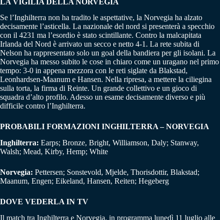
LA VIGILIA DELLA NORVEGIA
Se l’Inghilterra non ha tradito le aspettative, la Norvegia ha alzato
decisamente l’asticella. La nazionale del nord si presenterà a specchio
con il 4231 ma l’esordio è stato scintillante. Contro la malcapitata
Irlanda del Nord è arrivato un secco e netto 4-1. La rete subita di
Nelson ha rappresentato solo un goal della bandiera per gli isolani. La
Norvegia ha messo subito le cose in chiaro come un uragano nel primo
tempo: 3-0 in appena mezzora con le reti siglate da Blakstad,
Leonhardsen-Maanum e Hansen. Nella ripresa, a mettere la ciliegina
sulla torta, la firma di Reinte. Un grande collettivo e un gioco di
squadra d’alto profilo. Adesso un esame decisamente diverso e più
difficile contro l’Inghilterra.
PROBABILI FORMAZIONI INGHILTERRA – NORVEGIA
Inghilterra:
Earps; Bronze, Bright, Williamson, Daly; Stanway,
Walsh; Mead, Kirby, Hemp; White
Norvegia:
Pettersen; Sonstevold, Mjelde, Thorisdottir, Blakstad;
Maanum, Engen; Eikeland, Hansen, Reiten; Hegeberg
DOVE VEDERLA IN TV
Il match tra Inghilterra e Norvegia, in programma lunedì 11 luglio alle