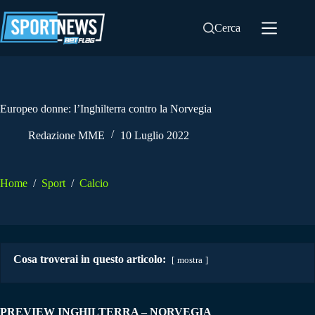
Salta
al
Cerca
contenuto
Europeo donne: l’Inghilterra contro la Norvegia
Redazione MME
10 Luglio 2022
Home
/
Sport
/
Calcio
Cosa troverai in questo articolo:
mostra
PREVIEW INGHILTERRA – NORVEGIA