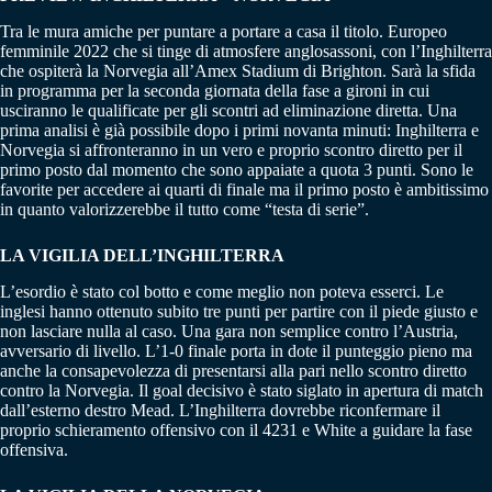
Tra le mura amiche per puntare a portare a casa il titolo. Europeo
femminile 2022 che si tinge di atmosfere anglosassoni, con l’Inghilterra
che ospiterà la Norvegia all’Amex Stadium di Brighton. Sarà la sfida
in programma per la seconda giornata della fase a gironi in cui
usciranno le qualificate per gli scontri ad eliminazione diretta. Una
prima analisi è già possibile dopo i primi novanta minuti: Inghilterra e
Norvegia si affronteranno in un vero e proprio scontro diretto per il
primo posto dal momento che sono appaiate a quota 3 punti. Sono le
favorite per accedere ai quarti di finale ma il primo posto è ambitissimo
in quanto valorizzerebbe il tutto come “testa di serie”.
LA VIGILIA DELL’INGHILTERRA
L’esordio è stato col botto e come meglio non poteva esserci. Le
inglesi hanno ottenuto subito tre punti per partire con il piede giusto e
non lasciare nulla al caso. Una gara non semplice contro l’Austria,
avversario di livello. L’1-0 finale porta in dote il punteggio pieno ma
anche la consapevolezza di presentarsi alla pari nello scontro diretto
contro la Norvegia. Il goal decisivo è stato siglato in apertura di match
dall’esterno destro Mead. L’Inghilterra dovrebbe riconfermare il
proprio schieramento offensivo con il 4231 e White a guidare la fase
offensiva.