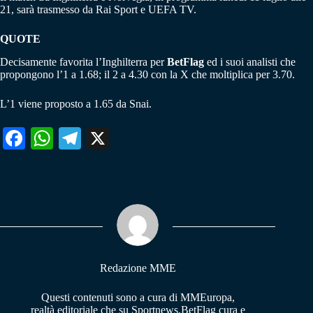
21, sarà trasmesso da Rai Sport e UEFA TV.
QUOTE
Decisamente favorita l’Inghilterra per
BetFlag
ed i suoi analisti che
propongono l’1 a 1.68; il 2 a 4.30 con la X che moltiplica per 3.70.
L’1 viene proposto a 1.65 da Snai.
Fa
W
Te
X
ce
ha
le
bo
ts
gr
ok
A
a
pp
m
Redazione MME
Questi contenuti sono a cura di MMEuropa,
realtà editoriale che su Sportnews.BetFlag cura e