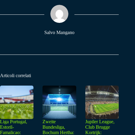
ok
A
a
pp
m
Salvo Mangano
Articoli correlati
Liga Portugal,
Zweite
Jupiler League,
Estoril-
Bundesliga,
Club Brugge
Famalicao:
Bochum Hertha:
Kortrijk: