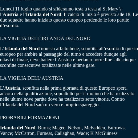
Lunedì 11 luglio quando si sfideranno testa a testa al St Mary’s,
l’
Austria
e l’
Irlanda del Nord
. Il calcio di inizio è previsto alle 18. Le
due squadre hanno iniziato questo europeo perdendo le loro partite
d’esordio.
LA VIGILIA DELL’IRLANDA DEL NORD
L’
Irlanda del Nord
non sta affatto bene, sconfitta all’esordio di questo
europeo per ambire al passaggio del turno e accedere dunque agli
ottavi di finale, deve battere l’Austria e pertanto porre fine alle cinque
sconfitte consecutive totalizzate nelle ultime gare.
LA VIGILIA DELL’AUSTRIA
L’
Austria
, sconfitta nella prima giornata di questo Europeo spera
ancora nella qualificazione, soprattutto per il ruolino che ha realizzato
nelle ultime nove partite dove ha totalizzato sette vittorie. Contro
l’Irlanda del Nord sarà un vero e proprio spareggio.
PROBABILI FORMAZIONI
Irlanda del Nord
: Burns; Magee, Nelson, McFadden, Burrows,
Vance; McCarron, Furness, Callaghan, Wade; K McGuiness