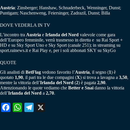
Austria
: Zinsberger; Hanshaw, Schnaderbeck, Wenninger, Dunst;
Puntigam; Naschenweng, Feiersinger, Zadrazil, Dunst; Billa
DOVE VEDERLA IN TV
L’incontro tra
Austria
e
Irlanda del Nord
valevole come gara
dell’Europeo femminile, verrà trasmesso in diretta e su Rai Sport +
HD e su Sky Sport Uno e Sky Sport (canale 251); in streaming su
sport.rainews.it e Rai Play e, per i soli abbonati SKY su SkyGo
QUOTE
Gli analisti di
BetFlag
vedono favorito l’
Austria
, il segno (
1
) è
quotato
1,90
, il pari tra le due compagini (
X
) si trova a lavagna a
3,50
,
mentre la vittoria dell’
Irlanda del Nord
(
2
) è pagata
2,90
.
Attenzionando le quote vediamo che
Better e Snai
danno la vittoria
dell’
Irlanda del Nord
a
2,70
.
Fa
W
Te
X
ce
ha
le
bo
ts
gr