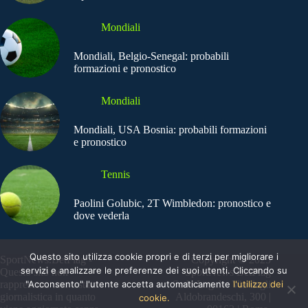
Mondiali
Mondiali, Belgio-Senegal: probabili
formazioni e pronostico
Mondiali
Mondiali, USA Bosnia: probabili formazioni
e pronostico
Tennis
Paolini Golubic, 2T Wimbledon: pronostico e
dove vederla
Questo sito utilizza cookie propri e di terzi per migliorare i
SportNews.BetFlag -
Copyright © 2025
servizi e analizzare le preferenze dei suoi utenti. Cliccando su
Questo sito non
SportNews BetFlag
"Acconsento" l'utente accetta automaticamente
l'utilizzo dei
rappresenta una testata
Sede Legale: Via degli
giornalistica in quanto
Aldobrandeschi, 300 |
cookie.