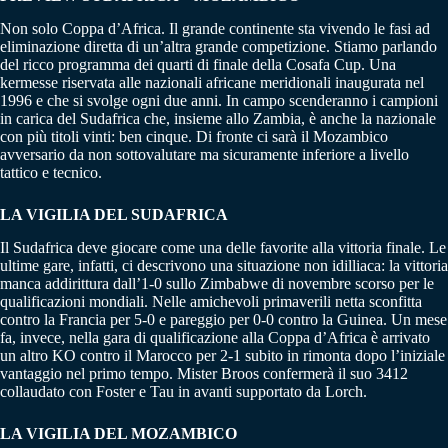
Non solo Coppa d’Africa. Il grande continente sta vivendo le fasi ad
eliminazione diretta di un’altra grande competizione. Stiamo parlando
del ricco programma dei quarti di finale della Cosafa Cup. Una
kermesse riservata alle nazionali africane meridionali inaugurata nel
1996 e che si svolge ogni due anni. In campo scenderanno i campioni
in carica del Sudafrica che, insieme allo Zambia, è anche la nazionale
con più titoli vinti: ben cinque. Di fronte ci sarà il Mozambico
avversario da non sottovalutare ma sicuramente inferiore a livello
tattico e tecnico.
LA VIGILIA DEL SUDAFRICA
Il Sudafrica deve giocare come una delle favorite alla vittoria finale. Le
ultime gare, infatti, ci descrivono una situazione non idilliaca: la vittoria
manca addirittura dall’1-0 sullo Zimbabwe di novembre scorso per le
qualificazioni mondiali. Nelle amichevoli primaverili netta sconfitta
contro la Francia per 5-0 e pareggio per 0-0 contro la Guinea. Un mese
fa, invece, nella gara di qualificazione alla Coppa d’Africa è arrivato
un altro KO contro il Marocco per 2-1 subito in rimonta dopo l’iniziale
vantaggio nel primo tempo. Mister Broos confermerà il suo 3412
collaudato con Foster e Tau in avanti supportato da Lorch.
LA VIGILIA DEL MOZAMBICO