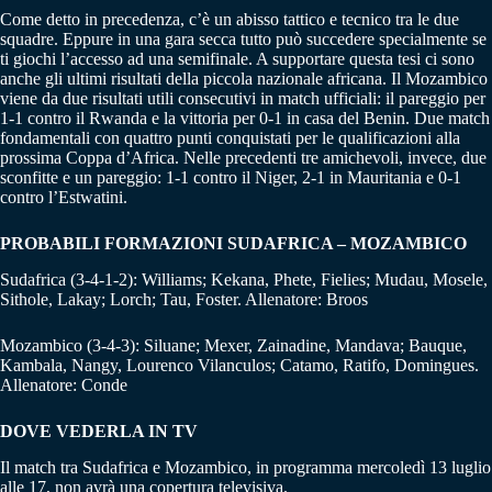
Come detto in precedenza, c’è un abisso tattico e tecnico tra le due
squadre. Eppure in una gara secca tutto può succedere specialmente se
ti giochi l’accesso ad una semifinale. A supportare questa tesi ci sono
anche gli ultimi risultati della piccola nazionale africana. Il Mozambico
viene da due risultati utili consecutivi in match ufficiali: il pareggio per
1-1 contro il Rwanda e la vittoria per 0-1 in casa del Benin. Due match
fondamentali con quattro punti conquistati per le qualificazioni alla
prossima Coppa d’Africa. Nelle precedenti tre amichevoli, invece, due
sconfitte e un pareggio: 1-1 contro il Niger, 2-1 in Mauritania e 0-1
contro l’Estwatini.
PROBABILI FORMAZIONI SUDAFRICA – MOZAMBICO
Sudafrica (3-4-1-2): Williams; Kekana, Phete, Fielies; Mudau, Mosele,
Sithole, Lakay; Lorch; Tau, Foster. Allenatore: Broos
Mozambico (3-4-3): Siluane; Mexer, Zainadine, Mandava; Bauque,
Kambala, Nangy, Lourenco Vilanculos; Catamo, Ratifo, Domingues.
Allenatore: Conde
DOVE VEDERLA IN TV
Il match tra Sudafrica e Mozambico, in programma mercoledì 13 luglio
alle 17, non avrà una copertura televisiva.