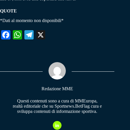
QUOTE
*Dati al momento non disponibili*
Fa
W
Te
X
ce
ha
le
bo
ts
gr
ok
A
a
pp
m
Redazione MME
Questi contenuti sono a cura di MMEuropa,
realtà editoriale che su Sportnews.BetFlag cura e
sviluppa contenuti di informazione sportiva.