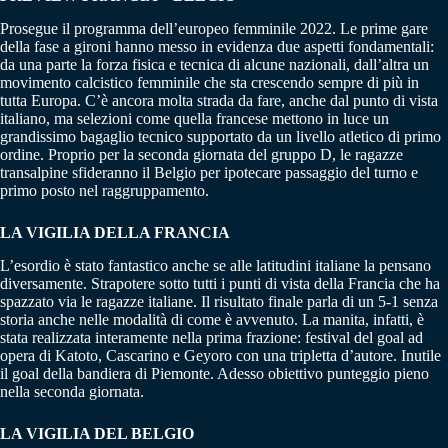
Prosegue il programma dell’europeo femminile 2022. Le prime gare
della fase a gironi hanno messo in evidenza due aspetti fondamentali:
da una parte la forza fisica e tecnica di alcune nazionali, dall’altra un
movimento calcistico femminile che sta crescendo sempre di più in
tutta Europa. C’è ancora molta strada da fare, anche dal punto di vista
italiano, ma selezioni come quella francese mettono in luce un
grandissimo bagaglio tecnico supportato da un livello atletico di primo
ordine. Proprio per la seconda giornata del gruppo D, le ragazze
transalpine sfideranno il Belgio per ipotecare passaggio del turno e
primo posto nel raggruppamento.
LA VIGILIA DELLA FRANCIA
L’esordio è stato fantastico anche se alle latitudini italiane la pensano
diversamente. Strapotere sotto tutti i punti di vista della Francia che ha
spazzato via le ragazze italiane. Il risultato finale parla di un 5-1 senza
storia anche nelle modalità di come è avvenuto. La manita, infatti, è
stata realizzata interamente nella prima frazione: festival del goal ad
opera di Katoto, Cascarino e Geyoro con una tripletta d’autore. Inutile
il goal della bandiera di Piemonte. Adesso obiettivo punteggio pieno
nella seconda giornata.
LA VIGILIA DEL BELGIO