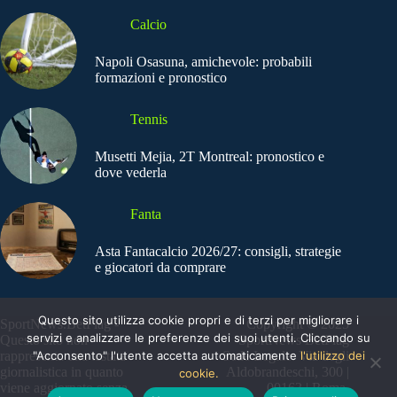
Calcio
Napoli Osasuna, amichevole: probabili
formazioni e pronostico
Tennis
Musetti Mejia, 2T Montreal: pronostico e
dove vederla
Fanta
Asta Fantacalcio 2026/27: consigli, strategie
e giocatori da comprare
Questo sito utilizza cookie propri e di terzi per migliorare i
SportNews.BetFlag -
Copyright © 2025
servizi e analizzare le preferenze dei suoi utenti. Cliccando su
Questo sito non
SportNews BetFlag
"Acconsento" l'utente accetta automaticamente
l'utilizzo dei
rappresenta una testata
Sede Legale: Via degli
giornalistica in quanto
Aldobrandeschi, 300 |
cookie.
viene aggiornato senza
00163 | Roma