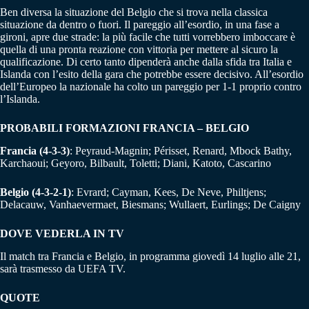
Ben diversa la situazione del Belgio che si trova nella classica
situazione da dentro o fuori. Il pareggio all’esordio, in una fase a
gironi, apre due strade: la più facile che tutti vorrebbero imboccare è
quella di una pronta reazione con vittoria per mettere al sicuro la
qualificazione. Di certo tanto dipenderà anche dalla sfida tra Italia e
Islanda con l’esito della gara che potrebbe essere decisivo. All’esordio
dell’Europeo la nazionale ha colto un pareggio per 1-1 proprio contro
l’Islanda.
PROBABILI FORMAZIONI FRANCIA – BELGIO
Francia (4-3-3)
: Peyraud-Magnin; Périsset, Renard, Mbock Bathy,
Karchaoui; Geyoro, Bilbault, Toletti; Diani, Katoto, Cascarino
Belgio (4-3-2-1)
: Evrard; Cayman, Kees, De Neve, Philtjens;
Delacauw, Vanhaevermaet, Biesmans; Wullaert, Eurlings; De Caigny
DOVE VEDERLA IN TV
Il match tra Francia e Belgio, in programma giovedì 14 luglio alle 21,
sarà trasmesso da UEFA TV.
QUOTE