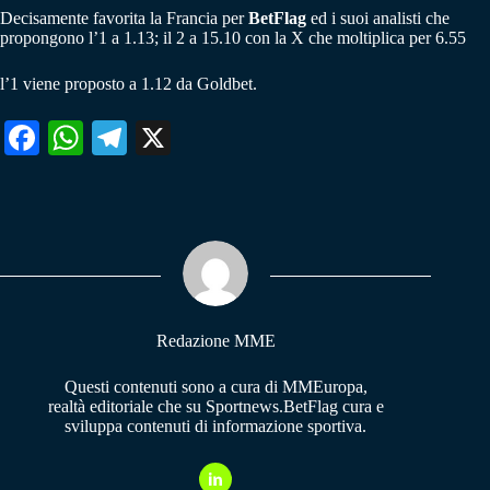
Decisamente favorita la Francia per
BetFlag
ed i suoi analisti che
propongono l’1 a 1.13; il 2 a 15.10 con la X che moltiplica per 6.55
l’1 viene proposto a 1.12 da Goldbet.
Fa
W
Te
X
ce
ha
le
bo
ts
gr
ok
A
a
pp
m
Redazione MME
Questi contenuti sono a cura di MMEuropa,
realtà editoriale che su Sportnews.BetFlag cura e
sviluppa contenuti di informazione sportiva.