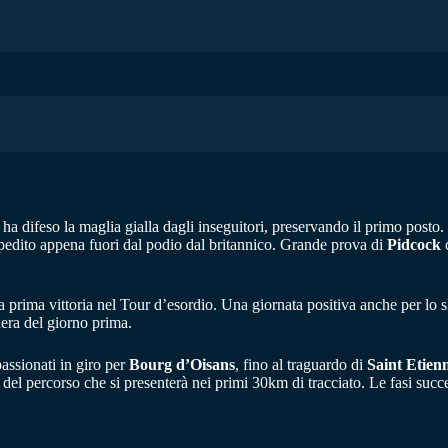
ha difeso la maglia gialla dagli inseguitori, preservando il primo posto.
pedito appena fuori dal podio dal britannico. Grande prova di
Pidcock
c
ua prima vittoria nel Tour d’esordio. Una giornata positiva anche per lo
nera del giorno prima.
assionati in giro per
Bourg d’Oisans
, fino al traguardo di
Saint Etien
a del percorso che si presenterà nei primi 30km di tracciato. Le fasi succe