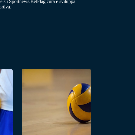
he su Sportnews.BetFlag cura e sviluppa
rtiva.