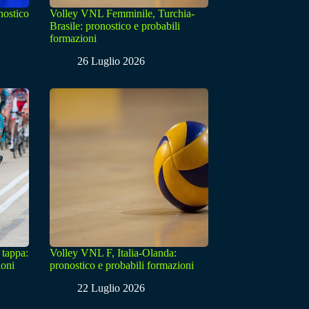
nostico
Volley VNL Femminile, Turchia-
Brasile: pronostico e probabili
formazioni
26 Luglio 2026
 tappa:
Volley VNL F, Italia-Olanda:
ioni
pronostico e probabili formazioni
22 Luglio 2026