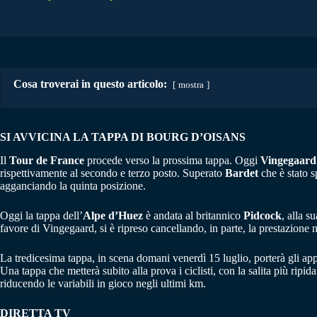
Cosa troverai in questo articolo:
mostra
SI AVVICINA LA TAPPA DI BOURG D’OISANS
Il
Tour de France
procede verso la prossima tappa. Oggi
Vingegaard
rispettivamente al secondo e terzo posto. Superato
Bardet
che è stato s
agganciando la quinta posizione.
Oggi la tappa dell’
Alpe d’Huez
è andata al britannico
Pidcock
, alla s
favore di Vingegaard, si è ripreso cancellando, in parte, la prestazione 
La tredicesima tappa, in scena domani venerdì 15 luglio, porterà gli app
Una tappa che metterà subito alla prova i ciclisti, con la salita più ripid
riducendo le variabili in gioco negli ultimi km.
DIRETTA TV