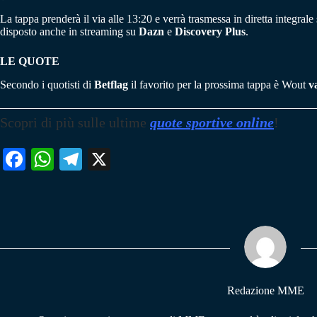
La tappa prenderà il via alle 13:20 e verrà trasmessa in diretta integrale
disposto anche in streaming su
Dazn
e
Discovery Plus
.
LE QUOTE
Secondo i quotisti di
Betflag
il favorito per la prossima tappa è Wout
v
Scopri di più sulle
ultime
quote sportive online
!
Fa
W
Te
X
ce
ha
le
bo
ts
gr
ok
A
a
pp
m
Redazione MME