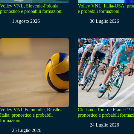
Volley VNL, Slovenia-Polonia:
Volley VNL, Italia-USA: pro
pronostico e probabili formazioni
e probabili formazioni
1 Agosto 2026
30 Luglio 2026
Volley VNL Femminile, Brasile-
Ciclismo, Tour de France 19a
Italia: pronostico e probabili
pronostico e probabili formaz
formazioni
24 Luglio 2026
25 Luglio 2026