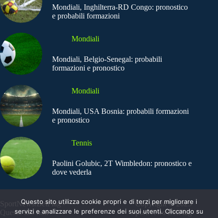
Mondiali, Inghilterra-RD Congo: pronostico
e probabili formazioni
Mondiali
Mondiali, Belgio-Senegal: probabili
formazioni e pronostico
Mondiali
Mondiali, USA Bosnia: probabili formazioni
e pronostico
Tennis
Paolini Golubic, 2T Wimbledon: pronostico e
dove vederla
Questo sito utilizza cookie propri e di terzi per migliorare i
SportNews.BetFlag -
Copyright © 2025
servizi e analizzare le preferenze dei suoi utenti. Cliccando su
Questo sito non
SportNews BetFlag