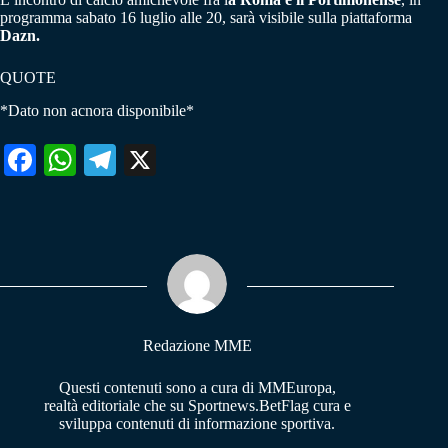
programma sabato 16 luglio alle 20, sarà visibile sulla piattaforma
Dazn.
QUOTE
*Dato non acnora disponibile*
Fa
W
Te
X
ce
ha
le
bo
ts
gr
ok
A
a
pp
m
Redazione MME
Questi contenuti sono a cura di MMEuropa,
realtà editoriale che su Sportnews.BetFlag cura e
sviluppa contenuti di informazione sportiva.