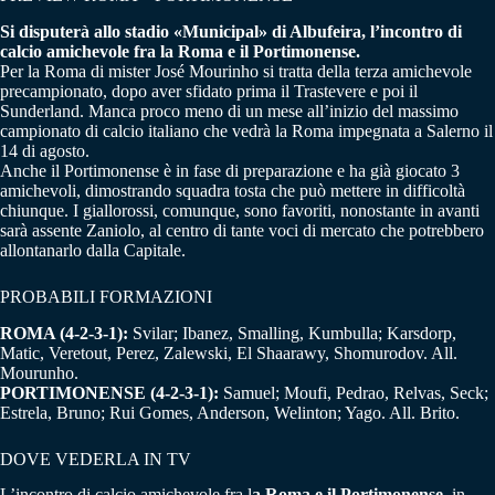
Si disputerà allo stadio «Municipal» di Albufeira, l’incontro di
calcio amichevole fra la Roma e il Portimonense.
Per la Roma di mister José Mourinho si tratta della terza amichevole
precampionato, dopo aver sfidato prima il Trastevere e poi il
Sunderland. Manca proco meno di un mese all’inizio del massimo
campionato di calcio italiano che vedrà la Roma impegnata a Salerno il
14 di agosto.
Anche il Portimonense è in fase di preparazione e ha già giocato 3
amichevoli, dimostrando squadra tosta che può mettere in difficoltà
chiunque. I giallorossi, comunque, sono favoriti, nonostante in avanti
sarà assente Zaniolo, al centro di tante voci di mercato che potrebbero
allontanarlo dalla Capitale.
PROBABILI FORMAZIONI
ROMA (4-2-3-1):
Svilar; Ibanez, Smalling, Kumbulla; Karsdorp,
Matic, Veretout, Perez, Zalewski, El Shaarawy, Shomurodov. All.
Mourunho.
PORTIMONENSE (4-2-3-1):
Samuel; Moufi, Pedrao, Relvas, Seck;
Estrela, Bruno; Rui Gomes, Anderson, Welinton; Yago. All. Brito.
DOVE VEDERLA IN TV
L’incontro di calcio amichevole fra l
a Roma e il Portimonense
, in