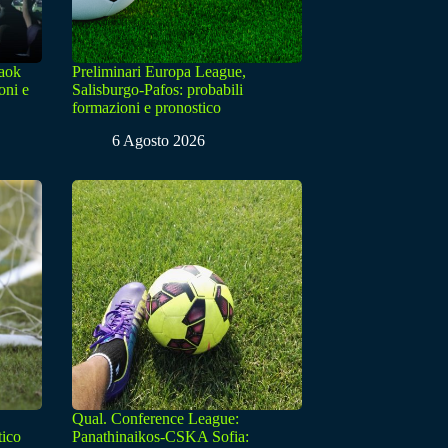
Paok
Preliminari Europa League,
oni e
Salisburgo-Pafos: probabili
formazioni e pronostico
6 Agosto 2026
Qual. Conference League:
tico
Panathinaikos-CSKA Sofia: