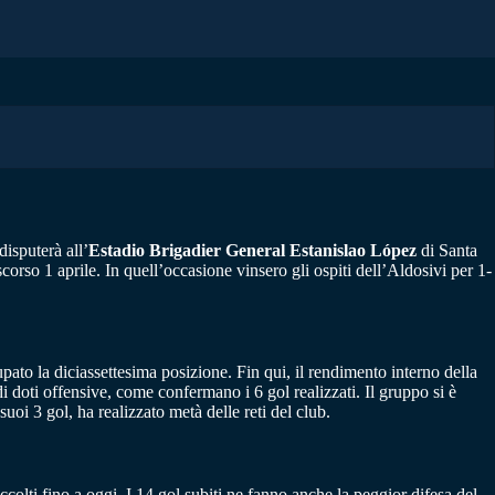
 disputerà all’
Estadio Brigadier General Estanislao López
di Santa
corso 1 aprile. In quell’occasione vinsero gli ospiti dell’Aldosivi per 1-
pato la diciassettesima posizione. Fin qui, il rendimento interno della
 doti offensive, come confermano i 6 gol realizzati. Il gruppo si è
suoi 3 gol, ha realizzato metà delle reti del club.
colti fino a oggi. I 14 gol subiti ne fanno anche la peggior difesa del