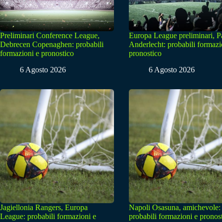
Preliminari Conference League,
Europa League preliminari, 
Debrecen Copenaghen: probabili
Anderlecht: probabili formazi
formazioni e pronostico
pronostico
6 Agosto 2026
6 Agosto 2026
Jagiellonia Rangers, Europa
Napoli Osasuna, amichevole:
League: probabili formazioni e
probabili formazioni e pronos