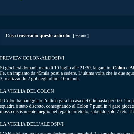
Cosa troverai in questo articolo:
mostra
PREVIEW COLON-ALDOSIVI
Si giocherà domani, martedì 19 luglio alle 21:30, la gara tra
Colon
e
Al
Fe, un impianto da 45mila posti a sedere. L’ultima volta che le due squad
3, realizzando 2 gol negli ultimi 10 minuti.
LA VIGILIA DEL COLON
Il Colon ha pareggiato l’ultima gara in casa del Gimnasia per 0-0. Un pu
squadra è stato discreto, consegnando al Colon 7 punti in 4 gare giocat
mosso decisamente meglio nel reparto arretrato, subendo solo 7 reti. T
LA VIGILIA DELL’ALDOSIVI
L’Aldosivi naviga in acque decisamente peggiori. La squadra occupa il ven