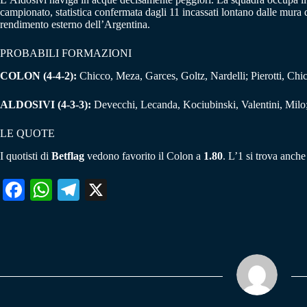
campionato, statistica confermata dagli 11 incassati lontano dalle mur
rendimento esterno dell’Argentina.
PROBABILI FORMAZIONI
COLON (4-4-2):
Chicco, Meza, Garces, Goltz, Nardelli; Pierotti, Chic
ALDOSIVI (4-3-3):
Devecchi, Lecanda, Kociubinski, Valentini, Milo;
LE QUOTE
I quotisti di
Betflag
vedono favorito il Colon a
1.80
. L’1 si trova anche
Fa
W
Te
X
ce
ha
le
bo
ts
gr
ok
A
a
pp
m