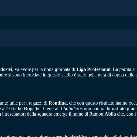
dosivi
, valevole per la nona giornata di
Liga Profesional
. La partita si
re si sono incrociate in questo stadio è stato nella gara di coppa dello s
nto utile per i ragazzi di
Rondina
, che con questo risultato hanno occu
e all’Estadio Brigadier General. I
Sabaleros
non hanno dimostrato grandi
ra i trascinatori della squadra emerge il nome di Ramon
Abila
che, con i 
tiquattresimo, e ultimo, posto in classifica a causa dei soli 4 punti rac