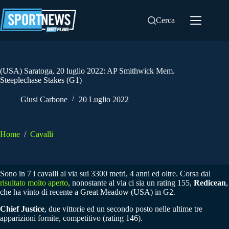
Salta
al
Cerca
contenuto
(USA) Saratoga, 20 luglio 2022: AP Smithwick Mem.
Steeplechase Stakes (G1)
Giusi Carbone
20 Luglio 2022
Home
/
Cavalli
Sono in 7 i cavalli al via sui 3300 metri, 4 anni ed oltre. Corsa dal
risultato molto aperto
, nonostante al via ci sia un rating 155,
Redicean
,
che ha vinto di recente a Great Meadow (USA) in G2
.
Chief Justice
, due vittorie ed un secondo posto nelle ultime tre
apparizioni fornite, competitivo (rating 146).