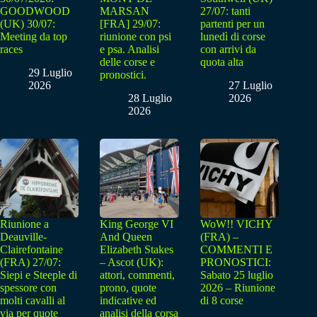
GOODWOOD
MARSAN
27/07: tanti
(UK) 30/07:
[FRA] 29/07:
partenti per un
Meeting da top
riunione con psi
lunedì di corse
races
e psa. Analisi
con arrivi da
delle corse e
quota alta
29 Luglio
pronostici.
2026
27 Luglio
28 Luglio
2026
2026
Riunione a
King George VI
WoW!! VICHY
Deauville-
And Queen
(FRA) –
Clairefontaine
Elizabeth Stakes
COMMENTI E
(FRA) 27/07:
– Ascot (UK):
PRONOSTICI:
Siepi e Steeple di
attori, commenti,
Sabato 25 luglio
spessore con
prono, quote
2026 – Riunione
molti cavalli al
indicative ed
di 8 corse
via per quote
analisi della corsa