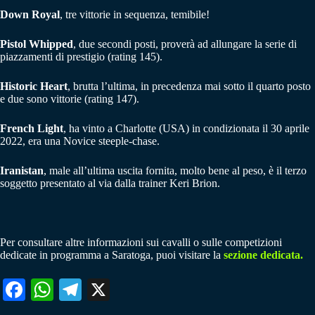
Down Royal
, tre vittorie in sequenza, temibile!
Pistol Whipped
, due secondi posti, proverà ad allungare la serie di
piazzamenti di prestigio (rating 145).
Historic Heart
, brutta l’ultima, in precedenza mai sotto il quarto posto
e due sono vittorie (rating 147).
French Light
, ha vinto a Charlotte (USA) in condizionata il 30 aprile
2022, era una Novice steeple-chase.
Iranistan
, male all’ultima uscita fornita, molto bene al peso, è il terzo
soggetto presentato al via dalla trainer Keri Brion.
Per consultare altre informazioni sui cavalli o sulle competizioni
dedicate in programma a Saratoga, puoi visitare la
sezione dedicata.
Fa
W
Te
X
ce
ha
le