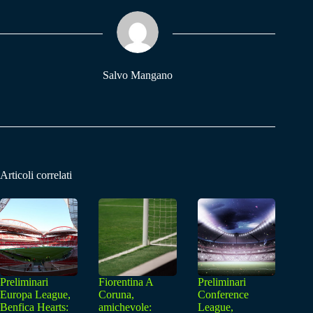
ok
A
a
pp
m
Salvo Mangano
Articoli correlati
Preliminari
Fiorentina A
Preliminari
Europa League,
Coruna,
Conference
Benfica Hearts:
amichevole:
League,