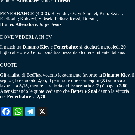
Vitinho.
Allenatore
: Mircea
Lucescu
FENERBAHCE (4-3-3)
: Bayindir; Osayi-Samuel, Kim, Szalai,
Kadioglu; Kahveci, Yuksek, Pelkas; Rossi, Dursun,
Bruma.
Allenatore
: Jorge
Jesus
DOVE VEDERLA IN TV
Il match tra
Dinamo Kiev
e
Fenerbahce
si giocherà mercoledì 20
luglio alle ore 20 e non sarà trasmessa da alcuna emittente italiana.
QUOTE
Gli analisti di BetFlag vedono leggermente favorito la
Dinamo Kiev,
il
segno (
1
) è quotato
2,65
, il pari tra le due compagini (
X
) si trova a
lavagna a
3,15
, mentre la vittoria del
Fenerbahce
(
2
) è pagata
2,80
.
Attenzionando le quote vediamo che
Better e Snai
danno la vittoria
del
Fenerbahce
a
2,70.
Fa
W
Te
X
ce
ha
le
bo
ts
gr