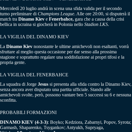
Mercoledì 20 luglio andrà in scena una sfida valida per il secondo
turno preliminare di
Champions League
. Alle ore 20:00, si disputerà il
match tra
Dinamo Kiev
e
Fenerbahce,
gara che a causa della crisi
bellica in ucraina si giocherà in Polonia nello
Stadion LKS
.
LA VIGILIA DEL DINAMO KIEV
La
Dinamo Kiev
nonostante le ultime amichevoli non esaltanti, vorrà
sfruttare al meglio questa occasione per dar senso alla prossima
stagione e soprattutto regalare una soddisfazione ai propri tifosi e la
propria gente.
LA VIGILIA DEL FENERBAHCE
La squadra di Jorge
Jesus
si presenta alla sfida contro la Dinamo Kiev,
senza ancora aver disputato una partita ufficiale. Stando alle
amichevoli svolte, però, possono vantare ben 5 successi su 6 e nessuna
sconfitta.
PROBABILI FORMAZIONI
DINAMO KIEV (4-3-3)
: Boyko; Kedziora, Zabarnyi, Popov, Syrota;
Garmash, Shaparenko, Tsygankov; Antyukh, Supryaga,