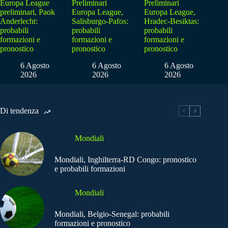
Europa League
Preliminari
Preliminari
preliminari, Paok
Europa League,
Europa League,
Anderlecht:
Salisburgo-Pafos:
Hradec-Besiktas:
probabili
probabili
probabili
formazioni e
formazioni e
formazioni e
pronostico
pronostico
pronostico
6 Agosto
6 Agosto
6 Agosto
2026
2026
2026
Di tendenza
Mondiali
Mondiali, Inghilterra-RD Congo: pronostico
e probabili formazioni
Mondiali
Mondiali, Belgio-Senegal: probabili
formazioni e pronostico