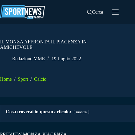
Salta
al
Cerca
contenuto
IL MONZA AFFRONTA IL PIACENZA IN
AMICHEVOLE
Redazione MME
19 Luglio 2022
Home
/
Sport
/
Calcio
Cosa troverai in questo articolo:
mostra
PREVIEW MONZA-PIACENZA