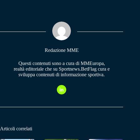
ce
ha
le
bo
ts
gr
ok
A
a
pp
m
Redazione MME
Questi contenuti sono a cura di MMEuropa,
realtà editoriale che su Sportnews.BetFlag cura e
sviluppa contenuti di informazione sportiva.
Articoli correlati