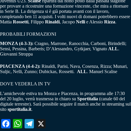
Juventus U23.
Scalise
ripartirà dal nono posto dalla passata stagione
per provare a ricostruire una formazione vincente, che mira a ritornare
in Serie B. La dirigenza si è già portata avanti con il lavoro,
completando ben 11 acquisti. I volti nuovi di domani potrebbero essere
Mattia
Rossetti
, Filippo
Rinaldi
, Jacopo
Nelli
e Alessio
Rizza
.
PROBABILI FORMAZIONI
MONZA (4-3-3):
Cragno, Marrone, Ranocchia, Carboni, Birindelli;
Sensi, Pessina, Barberis; D’Alessandro, Gytkjaer, Vignato
ALL
.
Giovanni Stroppa
PIACENZA (4-4-2):
Rinaldi, Parisi, Nava, Cosenza, Rizza; Munari,
Suljic, Nelli, Zunno; Dubickas, Rossetti.
ALL
. Manuel Scalise
DOVE VEDERLA IN TV
L’amichevole estiva tra Monza e Piacenza, in programma alle 17:30
del 20 luglio, verrà trasmessa in chiaro su
Sportitalia
(canale 60 del
digitale terrestre). Sarà possibile seguire il match anche in streaming sul
sito
sportitalia.it
.
Fa
W
Te
X