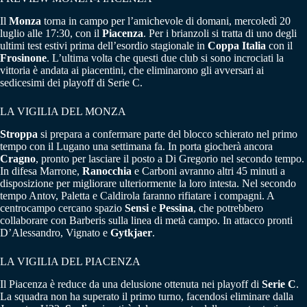
Il
Monza
torna in campo per l’amichevole di domani, mercoledì 20
luglio alle 17:30, con il
Piacenza
. Per i brianzoli si tratta di uno degli
ultimi test estivi prima dell’esordio stagionale in
Coppa Italia
con il
Frosinone
. L’ultima volta che questi due club si sono incrociati la
vittoria è andata ai piacentini, che eliminarono gli avversari ai
sedicesimi dei playoff di Serie C.
LA VIGILIA DEL MONZA
Stroppa
si prepara a confermare parte del blocco schierato nel primo
tempo con il Lugano una settimana fa. In porta giocherà ancora
Cragno
, pronto per lasciare il posto a Di Gregorio nel secondo tempo.
In difesa Marrone,
Ranocchia
e Carboni avranno altri 45 minuti a
disposizione per migliorare ulteriormente la loro intesta. Nel secondo
tempo Antov, Paletta e Caldirola faranno rifiatare i compagni. A
centrocampo cercano spazio
Sensi
e
Pessina
, che potrebbero
collaborare con Barberis sulla linea di metà campo. In attacco pronti
D’Alessandro, Vignato e
Gytkjaer
.
LA VIGILIA DEL PIACENZA
Il Piacenza è reduce da una delusione ottenuta nei playoff di
Serie C
.
La squadra non ha superato il primo turno, facendosi eliminare dalla