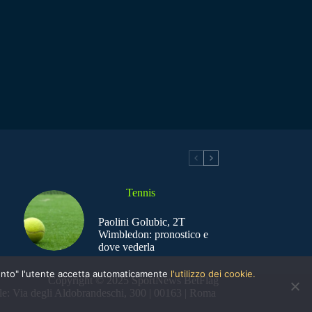
Tennis
Paolini Golubic, 2T
Wimbledon: pronostico e
dove vederla
nsento" l'utente accetta automaticamente
l'utilizzo dei cookie.
Copyright © 2025 SportNews BetFlag
e: Via degli Aldobrandeschi, 300 | 00163 | Roma