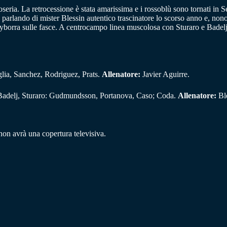
seria. La retrocessione è stata amarissima e i rossoblù sono tornati in S
parlando di mister Blessin autentico trascinatore lo scorso anno e, non
yborra sulle fasce. A centrocampo linea muscolosa con Sturaro e Badelj 
glia, Sanchez, Rodriguez, Prats.
Allenatore:
Javier Aguirre.
Badelj, Sturaro: Gudmundsson, Portanova, Caso; Coda.
Allenatore:
Ble
non avrà una copertura televisiva.