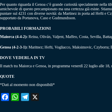
Per quanto riguarda il Genoa c’è grande curiosità specialmente nella tifo
amichevole di questo precampionato ma una certezza già esiste. Stiamo 
puntare sul 4231 con diverse novità: da Martinez in porta ad Hefti e Cz
supportato da Portanova, Caso e Gudmundsson.
PROBABILI FORMAZIONI
Maiorca
(4-4-2):
Reina, Oliván, Valjent, Maffeo, Costa, Sevilla, Batta
Genoa (4-2-3-1):
Maritnez; Hefti, Vogliacco, Maksimovic, Czyborra; 
DOVE VEDERLA IN TV
Il match tra Maiorca e Genoa, in programma venerdì 22 luglio alle 18, 
QUOTE
*Dati al momento non disponibili*
Fa
W
Te
X
ce
ha
le