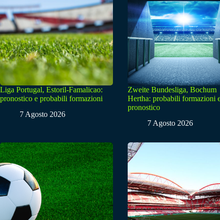
Liga Portugal, Estoril-Famalicao:
Zweite Bundesliga, Bochum
pronostico e probabili formazioni
Hertha: probabili formazioni 
pronostico
7 Agosto 2026
7 Agosto 2026