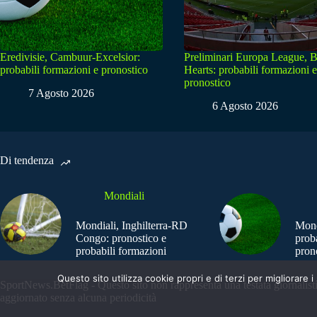
Eredivisie, Cambuur-Excelsior:
Preliminari Europa League, B
probabili formazioni e pronostico
Hearts: probabili formazioni e
pronostico
7 Agosto 2026
6 Agosto 2026
Di tendenza
Mondiali
Mondiali, Inghilterra-RD
Mond
Congo: pronostico e
prob
probabili formazioni
pron
Questo sito utilizza cookie propri e di terzi per migliorar
SportNews.BetFlag - Questo sito non rappresenta una testata giornalist
aggiornato senza alcuna periodicità