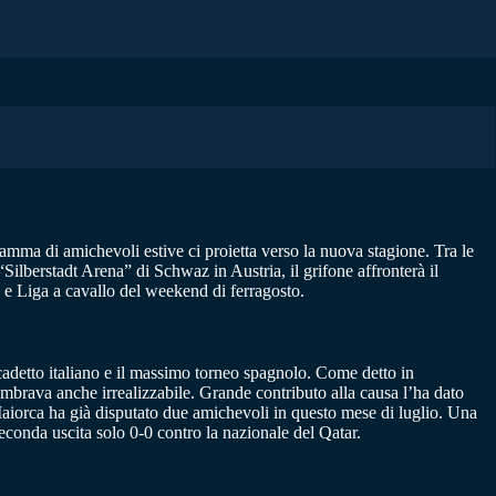
ramma di amichevoli estive ci proietta verso la nuova stagione. Tra le
“
Silberstadt Arena”
di Schwaz in Austria, il grifone affronterà il
B e Liga a cavallo del weekend di ferragosto.
 cadetto italiano e il massimo torneo spagnolo. Come detto in
embrava anche irrealizzabile. Grande contributo alla causa l’ha dato
l Maiorca ha già disputato due amichevoli in questo mese di luglio. Una
conda uscita solo 0-0 contro la nazionale del Qatar.