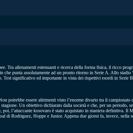
e. Tra allenamenti estenuanti e ricerca della forma fisica, il ricco prog
n che punta assolutamente ad un pronto ritorno in Serie A. Allo stadio 
est significativo ed importante in vista dei rispettivi esordi in Serie 
 Non potrebbe essere altrimenti visto l’enorme divario tra il campionato
stagione. Un obiettivo dichiarato dalla società e che, per un periodo, s
e, poi, l’attaccante kosovaro è stato acquistato in maniera definitiva. I
al di Rodriguez, Hoppe e Junior. Appena due giorni fa, invece, nella se