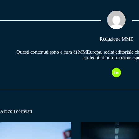
bo
ts
gr
ok
A
a
pp
m
Redazione MME
Questi contenuti sono a cura di MMEuropa, realtà editoriale c
contenuti di informazione spo
Articoli correlati