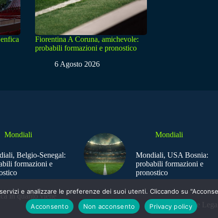
enfica
Fiorentina A Coruna, amichevole:
probabili formazioni e pronostico
6 Agosto 2026
Mondiali
Mondiali
iali, Belgio-Senegal:
Mondiali, USA Bosnia:
abili formazioni e
probabili formazioni e
ostico
pronostico
e i servizi e analizzare le preferenze dei suoi utenti. Cliccando su "Acco
ica in quanto viene
Sede Legal
Acconsento
Non acconsento
Privacy policy