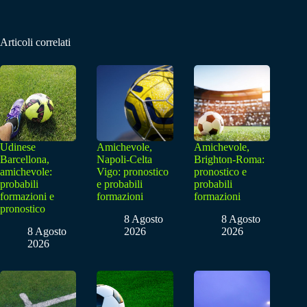
Articoli correlati
Udinese
Amichevole,
Amichevole,
Barcellona,
Napoli-Celta
Brighton-Roma:
amichevole:
Vigo: pronostico
pronostico e
probabili
e probabili
probabili
formazioni e
formazioni
formazioni
pronostico
8 Agosto
8 Agosto
8 Agosto
2026
2026
2026