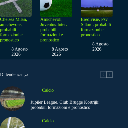
Chelsea Milan,
Amichevoli,
Eredivisie, Psv
amichevole:
Juventus-Inter:
Sittard: probabili
probabili
probabili
formazioni e
formazioni e
formazioni e
pronostico
pronostico
pronostico
8 Agosto
8 Agosto
8 Agosto
2026
2026
2026
Di tendenza
Calcio
Jupiler League, Club Brugge Kortrijk:
probabili formazioni e pronostico
Calcio