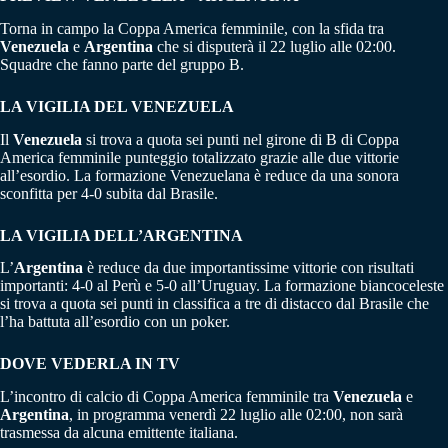
Torna in campo la Coppa America femminile, con la sfida tra
Venezuela
e
Argentina
che si disputerà il 22 luglio alle 02:00.
Squadre che fanno parte del gruppo B.
LA VIGILIA DEL VENEZUELA
Il
Venezuela
si trova a quota sei punti nel girone di B di Coppa
America femminile punteggio totalizzato grazie alle due vittorie
all’esordio. La formazione Venezuelana è reduce da una sonora
sconfitta per 4-0 subita dal Brasile.
LA VIGILIA DELL’ARGENTINA
L’
Argentina
è reduce da due importantissime vittorie con risultati
importanti: 4-0 al Perù e 5-0 all’Uruguay. La formazione biancoceleste
si trova a quota sei punti in classifica a tre di distacco dal Brasile che
l’ha battuta all’esordio con un poker.
DOVE VEDERLA IN TV
L’incontro di calcio di Coppa America femminile tra
Venezuela
e
Argentina
, in programma venerdì 22 luglio alle 02:00, non sarà
trasmessa da alcuna emittente italiana.