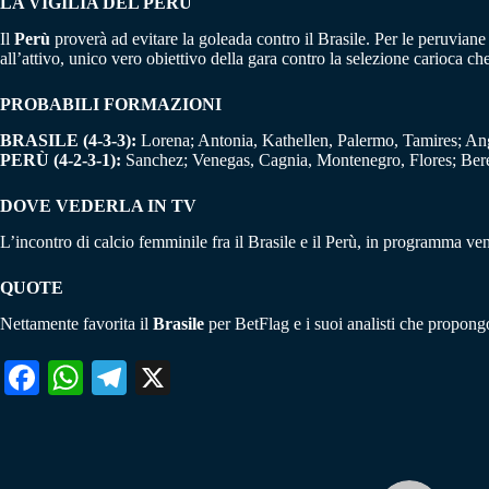
LA VIGILIA DEL PERÙ
Il
Perù
proverà ad evitare la goleada contro il Brasile. Per le peruviane 
all’attivo, unico vero obiettivo della gara contro la selezione carioca c
PROBABILI FORMAZIONI
BRASILE (4-3-3):
Lorena; Antonia, Kathellen, Palermo, Tamires; Ang
PERÙ (4-2-3-1):
Sanchez; Venegas, Cagnia, Montenegro, Flores; Ber
DOVE VEDERLA IN TV
L’incontro di calcio femminile fra il Brasile e il Perù, in programma vene
QUOTE
Nettamente favorita il
Brasile
per BetFlag e i suoi analisti che propong
Fa
W
Te
X
ce
ha
le
bo
ts
gr
ok
A
a