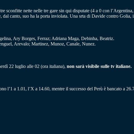
tre sconfitte nette nelle tre gare sin qui disputate (4 a 0 con l’Argenti
he, dal canto, suo ha la porta inviolata. Una srta di Davide contro Golia
elina, Ary Borges, Ferraz; Adriana Maga, Debinha, Beatriz.
enguel, Arevalo; Martinez, Munoz, Canale, Nunez.
rdì 22 luglio alle 02 (ora italiana),
non sarà visibile sulle tv italiane.
ono l’1 a 1.01, l’X a 14.60, mentre il successo del Perù è bancato a 26.