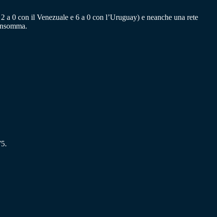
na, 2 a 0 con il Venezuale e 6 a 0 con l’Uruguay) e neanche una rete
, insomma.
75.