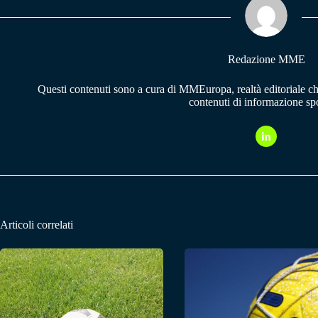
pp
m
Redazione MME
Questi contenuti sono a cura di MMEuropa, realtà editoriale c
contenuti di informazione spo
Articoli correlati