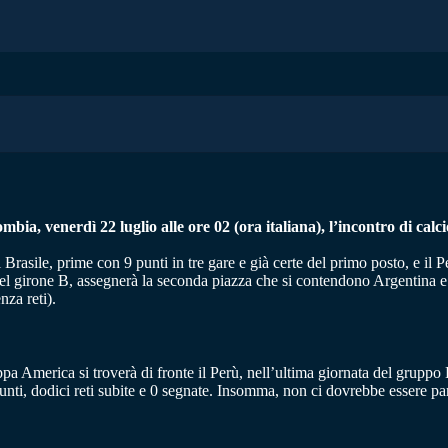
bia, venerdì 22 luglio alle ore 02 (ora italiana), l’incontro di calci
 Brasile, prime con 9 punti in tre gare e già certe del primo posto, e il
nel girone B, assegnerà la seconda piazza che si contendono Argentina e
za reti).
oppa America si troverà di fronte il Perù, nell’ultima giornata del gruppo
 0 punti, dodici reti subite e 0 segnate. Insomma, non ci dovrebbe essere 