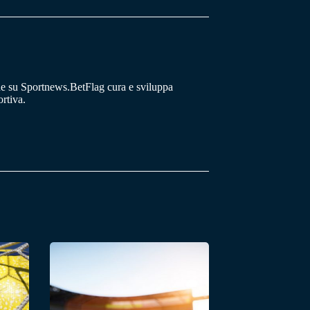
he su Sportnews.BetFlag cura e sviluppa
rtiva.