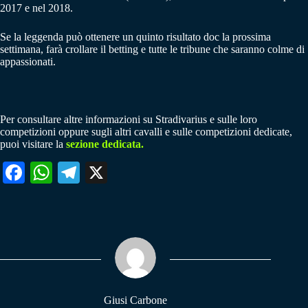
2017 e nel 2018.
Se la leggenda può ottenere un quinto risultato doc la prossima
settimana, farà crollare il betting e tutte le tribune che saranno colme di
appassionati.
Per consultare altre informazioni su Stradivarius e sulle loro
competizioni oppure sugli altri cavalli e sulle competizioni dedicate,
puoi visitare la
sezione dedicata.
Fa
W
Te
X
ce
ha
le
bo
ts
gr
ok
A
a
pp
m
Giusi Carbone