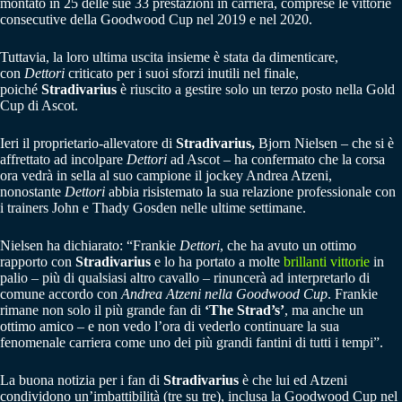
montato in 25 delle sue 33 prestazioni in carriera, comprese le vittorie
consecutive della Goodwood Cup nel 2019 e nel 2020.
Tuttavia, la loro ultima uscita insieme è stata da dimenticare,
con
Dettori
criticato per i suoi sforzi inutili nel finale,
poiché
Stradivarius
è riuscito a gestire solo un terzo posto nella Gold
Cup di Ascot.
Ieri il proprietario-allevatore di
Stradivarius,
Bjorn Nielsen – che si è
affrettato ad incolpare
Dettori
ad Ascot – ha confermato che la corsa
ora vedrà in sella al suo campione il jockey Andrea Atzeni,
nonostante
Dettori
abbia risistemato la sua relazione professionale con
i trainers John e Thady Gosden nelle ultime settimane.
Nielsen ha dichiarato: “Frankie
Dettori
, che ha avuto un ottimo
rapporto con
Stradivarius
e lo ha portato a molte
brillanti vittorie
in
palio – più di qualsiasi altro cavallo – rinuncerà ad interpretarlo di
comune accordo con
Andrea Atzeni nella Goodwood Cup
. Frankie
rimane non solo il più grande fan di
‘The Strad’s’
, ma anche un
ottimo amico – e non vedo l’ora di vederlo continuare la sua
fenomenale carriera come uno dei più grandi fantini di tutti i tempi”.
La buona notizia per i fan di
Stradivarius
è che lui ed Atzeni
condividono un’imbattibilità (tre su tre), inclusa la Goodwood Cup nel