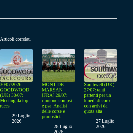
Articoli correlati
30/07/2026:
MONT DE
Southwell (UK)
GOODWOOD
MARSAN
27/07: tanti
(UK) 30/07:
[FRA] 29/07:
partenti per un
Meeting da top
riunione con psi
lunedì di corse
races
e psa. Analisi
con arrivi da
delle corse e
quota alta
29 Luglio
pronostici.
2026
27 Luglio
28 Luglio
2026
2026