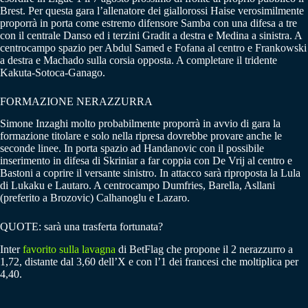
Brest. Per questa gara l’allenatore dei giallorossi Haise verosimilmente
proporrà in porta come estremo difensore Samba con una difesa a tre
con il centrale Danso ed i terzini Gradit a destra e Medina a sinistra. A
centrocampo spazio per Abdul Samed e Fofana al centro e Frankowski
a destra e Machado sulla corsia opposta. A completare il tridente
Kakuta-Sotoca-Ganago.
FORMAZIONE NERAZZURRA
Simone Inzaghi molto probabilmente proporrà in avvio di gara la
formazione titolare e solo nella ripresa dovrebbe provare anche le
seconde linee. In porta spazio ad Handanovic con il possibile
inserimento in difesa di Skriniar a far coppia con De Vrij al centro e
Bastoni a coprire il versante sinistro. In attacco sarà riproposta la Lula
di Lukaku e Lautaro. A centrocampo Dumfries, Barella, Asllani
(preferito a Brozovic) Calhanoglu e Lazaro.
QUOTE: sarà una trasferta fortunata?
Inter
favorito sulla lavagna
di BetFlag che propone il 2 nerazzurro a
1,72, distante dal 3,60 dell’X e con l’1 dei francesi che moltiplica per
4,40.