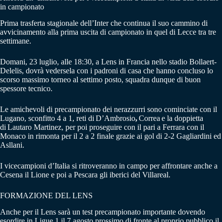
in campionato
Prima trasferta stagionale dell’Inter che continua il suo cammino di
avvicinamento alla prima uscita di campionato in quel di Lecce tra tre
settimane.
Domani, 23 luglio, alle 18:30, a Lens in Francia nello stadio Bollaert-
Delelis, dovrà vedersela con i padroni di casa che hanno concluso lo
scorso massimo torneo al settimo posto, squadra dunque di buon
spessore tecnico.
Le amichevoli di precampionato dei nerazzurri sono cominciate con il
Lugano, sconfitto 4 a 1,
reti di
D’Ambrosio
,
Correa
e la doppietta
di
Lautaro Martinez,
per poi proseguire con il pari a Ferrara con il
Monaco in rimonta per il 2 a 2 finale grazie ai gol di
2-2 Gagliardini ed
Asllani.
I vicecampioni d’Italia si ritroveranno in campo per affrontare anche a
Cesena il Lione e poi a Pescara gli iberici del Villareal.
FORMAZIONE DEL LENS
Anche per il Lens sarà un test precampionato importante dovendo
esordire in Ligue 1 il 7 agosto prossimo di fronte al proprio pubblico il