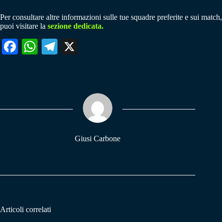
Per consultare altre informazioni sulle tue squadre preferite e sui match,
puoi visitare la
sezione dedicata.
Fa
W
Te
X
ce
ha
le
bo
ts
gr
ok
A
a
pp
m
Giusi Carbone
Articoli correlati