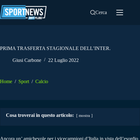
Salta
al
Cerca
contenuto
PRIMA TRASFERTA STAGIONALE DELL’INTER.
Giusi Carbone
22 Luglio 2022
Home
/
Sport
/
Calcio
Cosa troverai in questo articolo:
mostra
Ancora un’ amichevole per i vicecampioni d’Italia
in vista dell’esordio