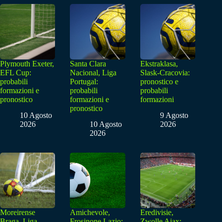
Plymouth Exeter,
Santa Clara
Ekstraklasa,
EFL Cup:
Nacional, Liga
Slask-Cracovia:
probabili
Portugal:
pronostico e
formazioni e
probabili
probabili
pronostico
formazioni e
formazioni
pronostico
10 Agosto
9 Agosto
2026
10 Agosto
2026
2026
Moreirense
Amichevole,
Eredivisie,
Braga, Liga
Frosinone Lazio:
Zwolle Ajax: