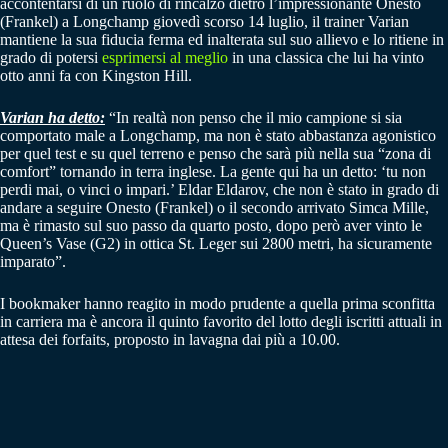
accontentarsi di un ruolo di rincalzo dietro l’impressionante Onesto
(Frankel) a Longchamp giovedì scorso 14 luglio, il trainer Varian
mantiene la sua fiducia ferma ed inalterata sul suo allievo e lo ritiene in
grado di potersi
esprimersi al meglio
in una classica che lui ha vinto
otto anni fa con Kingston Hill.
Varian ha detto:
“In realtà non penso che il mio campione si sia
comportato male a Longchamp, ma non è stato abbastanza agonistico
per quel test e su quel terreno e penso che sarà più nella sua “zona di
comfort” tornando in terra inglese. La gente qui ha un detto: ‘tu non
perdi mai, o vinci o impari.’ Eldar Eldarov, che non è stato in grado di
andare a seguire Onesto (Frankel) o il secondo arrivato Simca Mille,
ma è rimasto sul suo passo da quarto posto, dopo però aver vinto le
Queen’s Vase (G2) in ottica St. Leger sui 2800 metri, ha sicuramente
imparato”.
I bookmaker hanno reagito in modo prudente a quella prima sconfitta
in carriera ma è ancora il quinto favorito del lotto degli iscritti attuali in
attesa dei forfaits, proposto in lavagna dai più a 10.00.