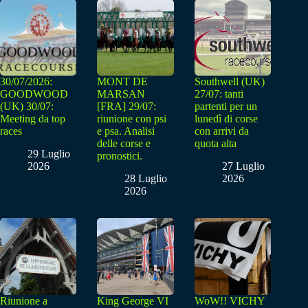
30/07/2026:
MONT DE
Southwell (UK)
GOODWOOD
MARSAN
27/07: tanti
(UK) 30/07:
[FRA] 29/07:
partenti per un
Meeting da top
riunione con psi
lunedì di corse
races
e psa. Analisi
con arrivi da
delle corse e
quota alta
29 Luglio
pronostici.
2026
27 Luglio
28 Luglio
2026
2026
Riunione a
King George VI
WoW!! VICHY