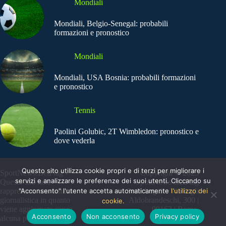
Mondiali
Mondiali, Belgio-Senegal: probabili
formazioni e pronostico
Mondiali
Mondiali, USA Bosnia: probabili formazioni
e pronostico
Tennis
Paolini Golubic, 2T Wimbledon: pronostico e
dove vederla
Questo sito utilizza cookie propri e di terzi per migliorare i
SportNews.BetFlag -
Copyright © 2025
servizi e analizzare le preferenze dei suoi utenti. Cliccando su
Questo sito non
SportNews BetFlag
"Acconsento" l'utente accetta automaticamente
l'utilizzo dei
rappresenta una testata
Sede Legale: Via degli
giornalistica in quanto
Aldobrandeschi, 300 |
cookie.
viene aggiornato senza
00163 | Roma
Acconsento
Non acconsento
Privacy policy
alcuna periodicità