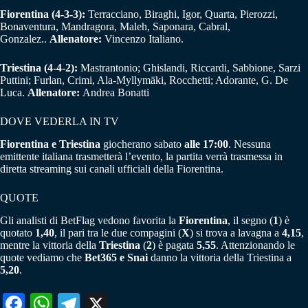
Fiorentina (4-3-3):
Terracciano, Biraghi, Igor, Quarta, Pierozzi,
Bonaventura, Mandragora, Maleh, Saponara, Cabral,
Gonzalez..
Allenatore:
Vincenzo Italiano.
Triestina
(4-4-2):
Mastrantonio; Ghislandi, Riccardi, Sabbione, Sarzi
Puttini; Furlan, Crimi, Ala-Myllymäki, Rocchetti; Adorante, G. De
Luca.
Allenatore:
Andrea Bonatti
DOVE VEDERLA IN TV
Fiorentina e Triestina
giocherano sabato
alle 17:00
. Nessuna
emittente italiana trasmetterà l’evento, la partita verrà trasmessa in
diretta streaming sui canali ufficiali della Fiorentina.
QUOTE
Gli analisti di BetFlag vedono favorita la
Fiorentina
, il segno (
1
) è
quotato
1,40
, il pari tra le due compagini (
X
) si trova a lavagna a
4,15
,
mentre la vittoria della
Triestina
(
2
) è pagata
5,55
. Attenzionando le
quote vediamo che
Bet365 e Snai
danno la vittoria della Triestina a
5,20
.
Fa
W
Te
X