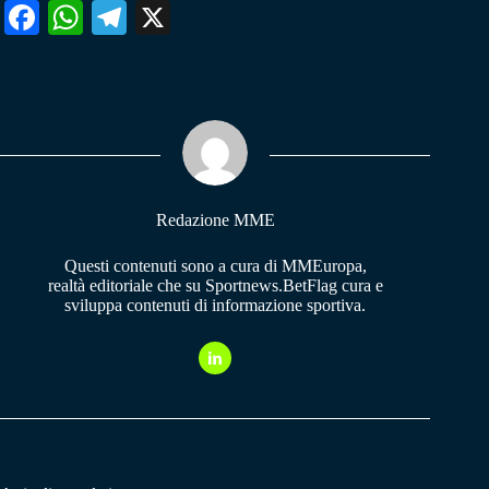
Fa
W
Te
X
ce
ha
le
bo
ts
gr
ok
A
a
pp
m
Redazione MME
Questi contenuti sono a cura di MMEuropa,
realtà editoriale che su Sportnews.BetFlag cura e
sviluppa contenuti di informazione sportiva.