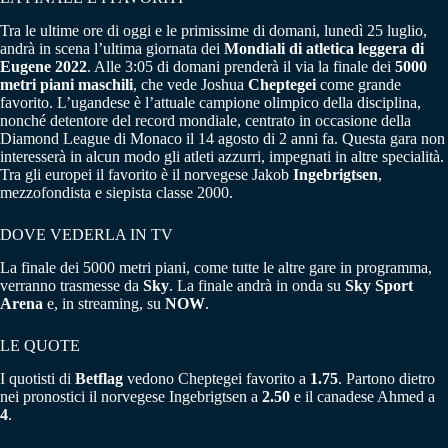
Tra le ultime ore di oggi e le primissime di domani, lunedì 25 luglio,
andrà in scena l’ultima giornata dei
Mondiali di atletica leggera di
Eugene 2022
. Alle 3:05 di domani prenderà il via la finale dei
5000
metri piani maschili
, che vede Joshua
Cheptegei
come grande
favorito. L’ugandese è l’attuale campione olimpico della disciplina,
nonché detentore del record mondiale, centrato in occasione della
Diamond League di Monaco il 14 agosto di 2 anni fa. Questa gara non
interesserà in alcun modo gli atleti azzurri, impegnati in altre specialità.
Tra gli europei il favorito è il norvegese Jakob
Ingebrigtsen
,
mezzofondista e siepista classe 2000.
DOVE VEDERLA IN TV
La finale dei 5000 metri piani, come tutte le altre gare in programma,
verranno trasmesse da
Sky
. La finale andrà in onda su
Sky Sport
Arena
e, in streaming, su
NOW
.
LE QUOTE
I quotisti di
Betflag
vedono Cheptegei favorito a
1.75
. Partono dietro
nei pronostici il norvegese Ingebrigtsen a
2.50
e il canadese Ahmed a
4
.