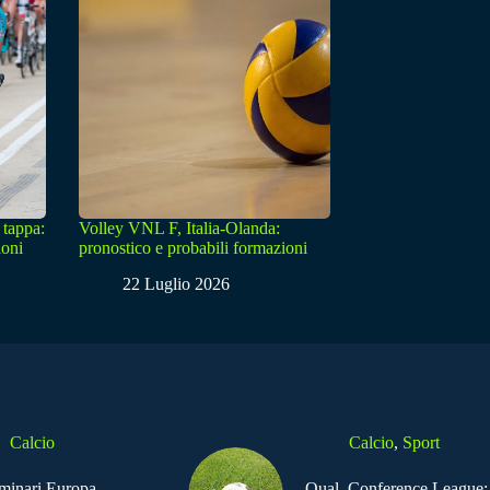
 tappa:
Volley VNL F, Italia-Olanda:
ioni
pronostico e probabili formazioni
22 Luglio 2026
Calcio
Calcio
,
Sport
iminari Europa
Qual. Conference League: