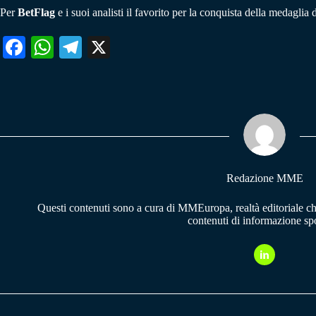
Per
BetFlag
e i suoi analisti il favorito per la conquista della medagli
Fa
W
Te
X
ce
ha
le
bo
ts
gr
ok
A
a
pp
m
Redazione MME
Questi contenuti sono a cura di MMEuropa, realtà editoriale c
contenuti di informazione spo