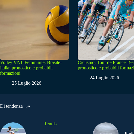
Volley VNL Femminile, Brasile-
Ciclismo, Tour de France 19a
Italia: pronostico e probabili
pronostico e probabili formaz
formazioni
24 Luglio 2026
25 Luglio 2026
Di tendenza
Tennis
Prel