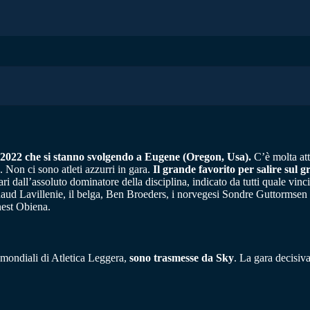
a 2022 che si stanno svolgendo a Eugene (Oregon, Usa).
C’è molta att
. Non ci sono atleti azzurri in gara.
Il grande favorito per salire sul 
dinari dall’assoluto dominatore della disciplina, indicato da tutti quale v
aud Lavillenie, il belga, Ben Broeders, i norvegesi Sondre Guttormsen e
nest Obiena.
i mondiali di Atletica Leggera,
sono trasmesse da Sky
. La gara decisiva