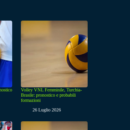
nostico
Volley VNL Femminile, Turchia-
Brasile: pronostico e probabili
formazioni
26 Luglio 2026