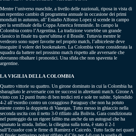
Mentre l’universo maschile, a livello delle nazionali, riposa in vista di
un repentino cambio di programma annuale in occasione dei primi
mondiali in autunno, all’ Estadio Alfonso Lopez si scende in campo
per la semifinale della Coppa America femminile. In campo la
Colombia contro l’Argentina. La tradizione vorrebbe un grande
classico in finale tra quest’ultima e il Brasile. Tuttavia mentre le
verdeoro sono super favorite nel proprio match, l’albiceleste deve
inseguire il volere dei bookmakers. La Colombia viene considerata la
squadra da battere nel prossimo match rispetto alle avversarie che
dovranno ribaltare i pronostici. Una sfida che non spaventa le
argentine.
LA VIGILIA DELLA COLOMBIA
Quattro vittorie su quattro. Un girone dominato in cui la Colombia ha
sbaragliato le avversarie con tre successi in altrettanti match. Girone A
vinto con 12 punti frutto di ben tredici reti e sole tre subite. Splendido
4-2 all’esordio contro un coraggioso Paraguay che non ha potuto
niente contro la doppietta di Vanegas. Tutto messo in ghiaccio nella
seconda uscita con il netto 3-0 rifilato alla Bolivia. Gara condizionata
nel punteggio da un rigore fallito ma anche da un autogoal che ha
spianato la strada. Infine, la ciliegina sulla torta, è stato il 2-1
sull’Ecuador con le firme di Ramirez e Caicedo. Tutto facile nei quarti
di finale: nettissimo poker rifilato al Cile per 4-0 con la voglia di