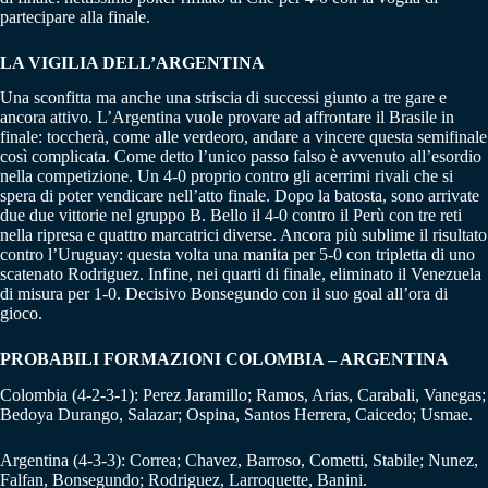
partecipare alla finale.
LA VIGILIA DELL’ARGENTINA
Una sconfitta ma anche una striscia di successi giunto a tre gare e
ancora attivo. L’Argentina vuole provare ad affrontare il Brasile in
finale: toccherà, come alle verdeoro, andare a vincere questa semifinale
così complicata. Come detto l’unico passo falso è avvenuto all’esordio
nella competizione. Un 4-0 proprio contro gli acerrimi rivali che si
spera di poter vendicare nell’atto finale. Dopo la batosta, sono arrivate
due due vittorie nel gruppo B. Bello il 4-0 contro il Perù con tre reti
nella ripresa e quattro marcatrici diverse. Ancora più sublime il risultato
contro l’Uruguay: questa volta una manita per 5-0 con tripletta di uno
scatenato Rodriguez. Infine, nei quarti di finale, eliminato il Venezuela
di misura per 1-0. Decisivo Bonsegundo con il suo goal all’ora di
gioco.
PROBABILI FORMAZIONI COLOMBIA – ARGENTINA
Colombia (4-2-3-1): Perez Jaramillo; Ramos, Arias, Carabali, Vanegas;
Bedoya Durango, Salazar; Ospina, Santos Herrera, Caicedo; Usmae.
Argentina (4-3-3): Correa; Chavez, Barroso, Cometti, Stabile; Nunez,
Falfan, Bonsegundo; Rodriguez, Larroquette, Banini.