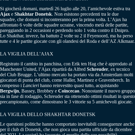
Si giocherà domani, martedì 26 luglio alle 20, l’amichevole estiva tra
Ajax
e
Shakhtar Donetsk
. Non esistono precedenti tra le due
squadre, che domani si incontreranno per la prima volta. L’Ajax ha
affrontato 6 volte delle squadre ucraine, vincendo metà delle partite,
pareggiando in 2 occasioni e perdendo solo 1 volta contro il Dnipro.
Lo Shakthar, invece, ha battuto 2 volte su 2 il Feyenoord, ma ha perso
tutte e 4 le partite giocate con gli olandesi del Roda e dell’AZ Alkmaar.
LA VIGILIA DELL’AJAX
Registrato il cambio in panchina, con Erik ten Hag che è approdato al
Manchester United, l’Ajax ripartirà da Alfred
Schreuder
, ex tecnico
del Club Brugge. L’ultimo mercato ha portato via da Amsterdam molti
giocatori di punta del club, come Haller, Martinez e Gravenberch. In
compenso i
Lancieri
hanno reinvestito quasi tutto, acquistando
Bergwijn
, Bassey, Brobbey e
Coincecao
. Nonostante il nuovo gruppo
sia in fase di rodaggio, Schreuder sta ottenendo ottimi risultati in questo
precampionato, come dimostrano le 3 vittorie su 5 amichevoli giocate.
LA VIGILIA DELLO SHAKHTAR DONETSK
Le questioni politiche hanno comportato inevitabili conseguenze anche
per il club di Donetsk, che non gioca una partita ufficiale da dicembre
del 2021. La società ha lavorato al meglio delle sue possibilità,