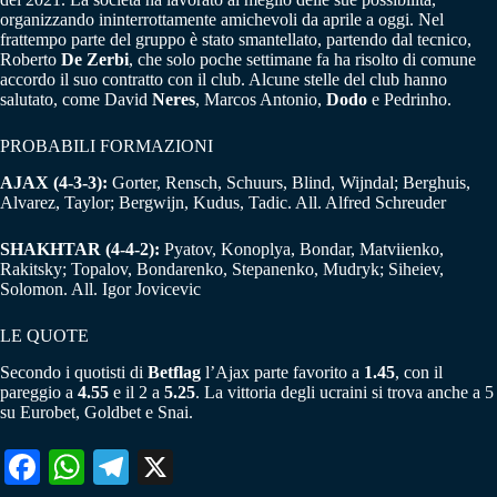
organizzando ininterrottamente amichevoli da aprile a oggi. Nel
frattempo parte del gruppo è stato smantellato, partendo dal tecnico,
Roberto
De Zerbi
, che solo poche settimane fa ha risolto di comune
accordo il suo contratto con il club. Alcune stelle del club hanno
salutato, come David
Neres
, Marcos Antonio,
Dodo
e Pedrinho.
PROBABILI FORMAZIONI
AJAX (4-3-3):
Gorter, Rensch, Schuurs, Blind, Wijndal; Berghuis,
Alvarez, Taylor; Bergwijn, Kudus, Tadic. All. Alfred Schreuder
SHAKHTAR (4-4-2):
Pyatov, Konoplya, Bondar, Matviienko,
Rakitsky; Topalov, Bondarenko, Stepanenko, Mudryk; Siheiev,
Solomon. All. Igor Jovicevic
LE QUOTE
Secondo i quotisti di
Betflag
l’Ajax parte favorito a
1.45
, con il
pareggio a
4.55
e il 2 a
5.25
. La vittoria degli ucraini si trova anche a 5
su Eurobet, Goldbet e Snai.
Fa
W
Te
X