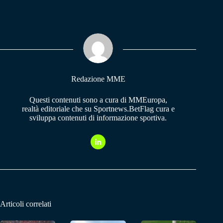
ce
ha
le
bo
ts
gr
ok
A
a
pp
m
Redazione MME
Questi contenuti sono a cura di MMEuropa,
realtà editoriale che su Sportnews.BetFlag cura e
sviluppa contenuti di informazione sportiva.
Articoli correlati