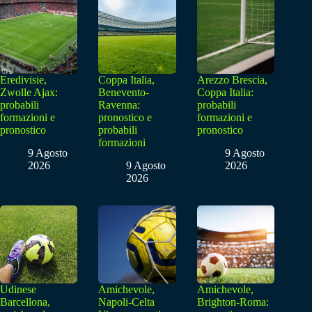
Eredivisie,
Coppa Italia,
Arezzo Brescia,
Zwolle Ajax:
Benevento-
Coppa Italia:
probabili
Ravenna:
probabili
formazioni e
pronostico e
formazioni e
pronostico
probabili
pronostico
formazioni
9 Agosto
9 Agosto
2026
9 Agosto
2026
2026
Udinese
Amichevole,
Amichevole,
Barcellona,
Napoli-Celta
Brighton-Roma: