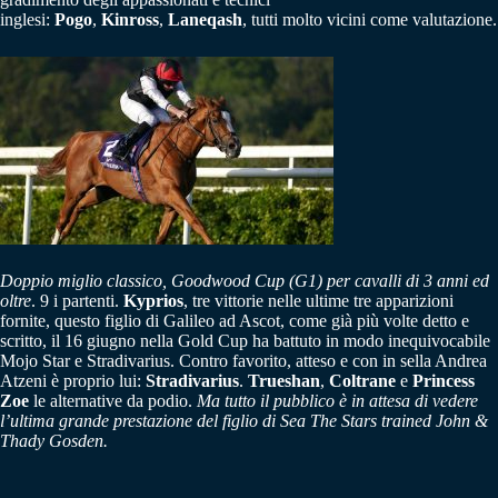
inglesi:
Pogo
,
Kinross
,
Laneqash
, tutti molto vicini come valutazione.
Doppio miglio classico, Goodwood Cup (G1) per cavalli di 3 anni ed
oltre
. 9 i partenti.
Kyprios
, tre vittorie nelle ultime tre apparizioni
fornite, questo figlio di Galileo ad Ascot, come già più volte detto e
scritto, il 16 giugno nella Gold Cup ha battuto in modo inequivocabile
Mojo Star e Stradivarius. Contro favorito, atteso e con in sella Andrea
Atzeni è proprio lui:
Stradivarius
.
Trueshan
,
Coltrane
e
Princess
Zoe
le alternative da podio.
Ma tutto il pubblico è in attesa di vedere
l’ultima grande prestazione del figlio di Sea The Stars trained John &
Thady Gosden.