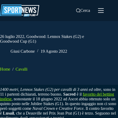
Salta
al
Cerca
contenuto
26 luglio 2022, Goodwood: Lennox Stakes (G2) e
Goodwood Cup (G1)
Giusi Carbone
19 Agosto 2022
Home
/
Cavalli
1400 metri, Lennox Stakes (G2) per cavalli di 3 anni ed oltre
, sono in
11 i partenti dichiarati, terreno buono.
Sacred
è il
favorito del betting
inglese
, nonostante il 18 giugno 2022 ad Ascot abbia ottenuto solo un
quinto posto nelle Jubilee Stakes (G1). In questo ingaggio non ci sono
però soggetti come
Naval Crown
e
Creative Force
. Il contro favorito
è
Lusail
, che a Deauville nel Prix Jean Prat (G1) è terzo. Seguono nel
gradimento degli appassionati e tecnici