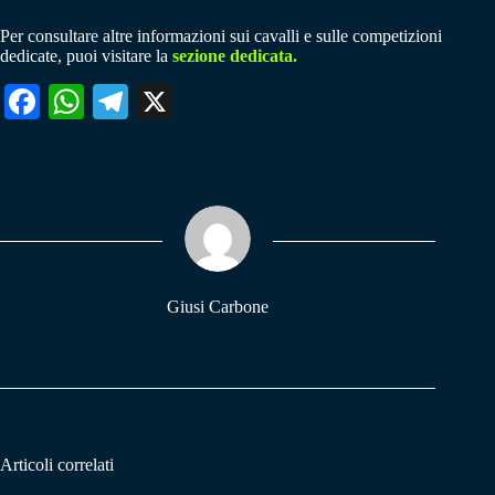
Per consultare altre informazioni sui cavalli e sulle competizioni
dedicate, puoi visitare la
sezione dedicata.
Fa
W
Te
X
ce
ha
le
bo
ts
gr
ok
A
a
pp
m
Giusi Carbone
Articoli correlati