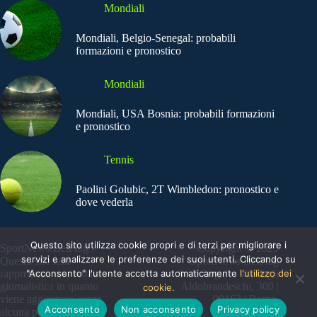
Mondiali
Mondiali, Belgio-Senegal: probabili
formazioni e pronostico
Mondiali
Mondiali, USA Bosnia: probabili formazioni
e pronostico
Tennis
Paolini Golubic, 2T Wimbledon: pronostico e
dove vederla
Questo sito utilizza cookie propri e di terzi per migliorare i
SportNews.BetFlag -
Copyright © 2025
servizi e analizzare le preferenze dei suoi utenti. Cliccando su
Questo sito non
SportNews BetFlag
rappresenta una testata
"Acconsento" l'utente accetta automaticamente
Sede Legale: Via degli
l'utilizzo dei
giornalistica in quanto
Aldobrandeschi, 300 |
cookie.
viene aggiornato senza
00163 | Roma
Acconsento
Non acconsento
Privacy policy
alcuna periodicità