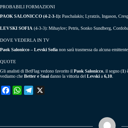
PROBABILI FORMAZIONI
PAOK SALONICCO (4-2-3-1):
Paschalakis; Lyratzis, Ingason, Cres
LEVSKI SOFIA
(4-3-3): Mihaylov; Petris, Sonko Sundberg, Cordoba
DOVE VEDERLA IN TV
Paok Salonicco – Levski Sofia
non sarà trasmessa da alcuna emittente 
QUOTE
Gli analisti di BetFlag vedono favorito il
Paok Salonicco
, il segno (
1
) 
vediamo che
Better e Snai
danno la vittoria del
Levski
a
6,10
.
Fa
W
Te
X
ce
ha
le
bo
ts
gr
ok
A
a
pp
m