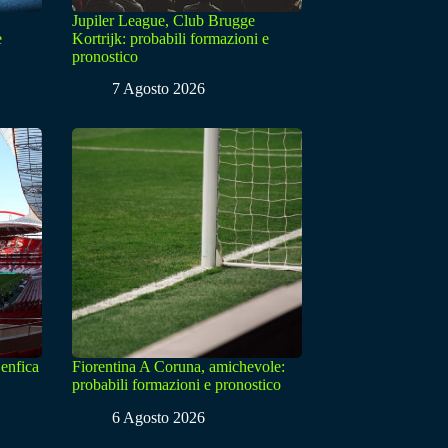
Jupiler League, Club Brugge
e
Kortrijk: probabili formazioni e
pronostico
7 Agosto 2026
enfica
Fiorentina A Coruna, amichevole:
probabili formazioni e pronostico
6 Agosto 2026