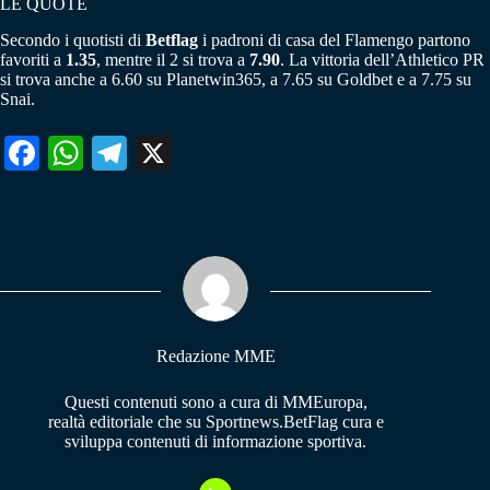
LE QUOTE
Secondo i quotisti di
Betflag
i padroni di casa del Flamengo partono
favoriti a
1.35
, mentre il 2 si trova a
7.90
. La vittoria dell’Athletico PR
si trova anche a 6.60 su Planetwin365, a 7.65 su Goldbet e a 7.75 su
Snai.
Fa
W
Te
X
ce
ha
le
bo
ts
gr
ok
A
a
pp
m
Redazione MME
Questi contenuti sono a cura di MMEuropa,
realtà editoriale che su Sportnews.BetFlag cura e
sviluppa contenuti di informazione sportiva.