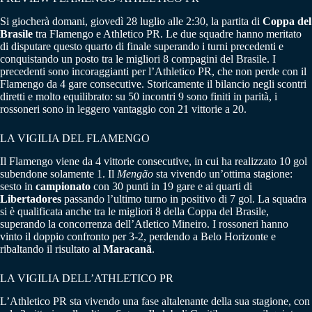
Si giocherà domani, giovedì 28 luglio alle 2:30, la partita di
Coppa del
Brasile
tra Flamengo e Athletico PR. Le due squadre hanno meritato
di disputare questo quarto di finale superando i turni precedenti e
conquistando un posto tra le migliori 8 compagini del Brasile. I
precedenti sono incoraggianti per l’Athletico PR, che non perde con il
Flamengo da 4 gare consecutive. Storicamente il bilancio negli scontri
diretti e molto equilibrato: su 50 incontri 9 sono finiti in parità, i
rossoneri sono in leggero vantaggio con 21 vittorie a 20.
LA VIGILIA DEL FLAMENGO
Il Flamengo viene da 4 vittorie consecutive, in cui ha realizzato 10 gol
subendone solamente 1. Il
Mengão
sta vivendo un’ottima stagione:
sesto in
campionato
con 30 punti in 19 gare e ai quarti di
Libertadores
passando l’ultimo turno in positivo di 7 gol. La squadra
si è qualificata anche tra le migliori 8 della Coppa del Brasile,
superando la concorrenza dell’Atletico Mineiro. I rossoneri hanno
vinto il doppio confronto per 3-2, perdendo a Belo Horizonte e
ribaltando il risultato al
Maracanã
.
LA VIGILIA DELL’ATHLETICO PR
L’Athletico PR sta vivendo una fase altalenante della sua stagione, con