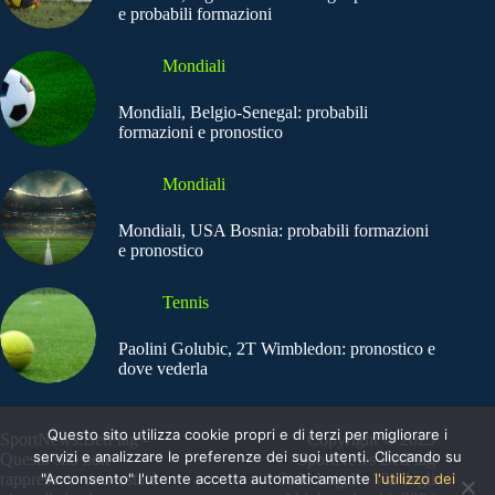
e probabili formazioni
Mondiali
Mondiali, Belgio-Senegal: probabili
formazioni e pronostico
Mondiali
Mondiali, USA Bosnia: probabili formazioni
e pronostico
Tennis
Paolini Golubic, 2T Wimbledon: pronostico e
dove vederla
Questo sito utilizza cookie propri e di terzi per migliorare i
SportNews.BetFlag -
Copyright © 2025
servizi e analizzare le preferenze dei suoi utenti. Cliccando su
Questo sito non
SportNews BetFlag
"Acconsento" l'utente accetta automaticamente
l'utilizzo dei
rappresenta una testata
Sede Legale: Via degli