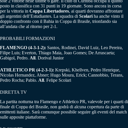
sole 2 vittorie nelle ultime 6 gare. Il club di Curitiba occupa il quinto
posto in classifica con 31 punti in 19 giornate. Sono ancora in corsa
per la vittoria in
Coppa Libertadores
, ai quarti dovranno affrontare
gli argentini dell’Estudiantes. La squadra di
Scolari
ha anche vinto il
doppio confronto con il Bahia in Coppa di Brasile, trionfando sia
all’andata che al ritorno per 2-1.
PROBABILI FORMAZIONI
FLAMENGO (4-3-1-2):
Santos, Rodinei, David Luiz, Leo Pereira,
Filipe Luis; Everton, Thiago Maia, Joao Gomes; De Arrascaeta;
Gabigol, Pedro.
All
. Dorival Junior
ATHLETICO PR (4-2-3-1):
Krepski, Khellven, Pedro Henrique,
Nicolas Hernandez, Abner; Hugo Moura, Erick; Cannobbio, Terans,
Pedro Rocha; Pablo.
All
. Felipe Scolari
DIRETTA TV
La partita notturna tra Flamengo e Athletico PR, valevole per i quarti di
finale di Coppa del Brasile, non godrà di alcuna copertura da parte di
emittenti italiane. Sarà comunque possibile seguire gli eventi del match
sulle apposite piattaforme.