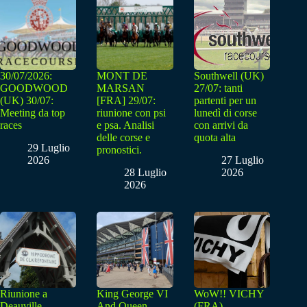
30/07/2026:
MONT DE
Southwell (UK)
GOODWOOD
MARSAN
27/07: tanti
(UK) 30/07:
[FRA] 29/07:
partenti per un
Meeting da top
riunione con psi
lunedì di corse
races
e psa. Analisi
con arrivi da
delle corse e
quota alta
29 Luglio
pronostici.
2026
27 Luglio
28 Luglio
2026
2026
Riunione a
King George VI
WoW!! VICHY
Deauville-
And Queen
(FRA) –