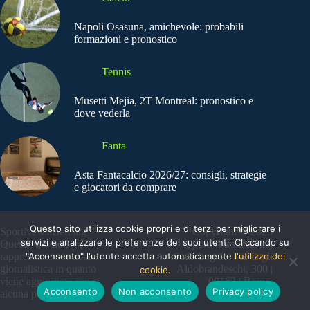
Napoli Osasuna, amichevole: probabili
formazioni e pronostico
Tennis
Musetti Mejia, 2T Montreal: pronostico e
dove vederla
Fanta
Asta Fantacalcio 2026/27: consigli, strategie
e giocatori da comprare
Questo sito utilizza cookie propri e di terzi per migliorare i
SportNews.BetFlag -
Copyright © 2025
servizi e analizzare le preferenze dei suoi utenti. Cliccando su
Questo sito non
SportNews BetFlag
"Acconsento" l'utente accetta automaticamente
l'utilizzo dei
rappresenta una testata
Sede Legale: Via degli
giornalistica in quanto
Aldobrandeschi, 300 |
cookie.
viene aggiornato senza
00163 | Roma
Acconsento
Non acconsento
Privacy policy
alcuna periodicità