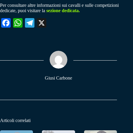
Per consultare altre informazioni sui cavalli e sulle competizioni
dedicate, puoi visitare la
sezione dedicata.
Fa
W
Te
X
ce
ha
le
bo
ts
gr
ok
A
a
pp
m
Giusi Carbone
Articoli correlati