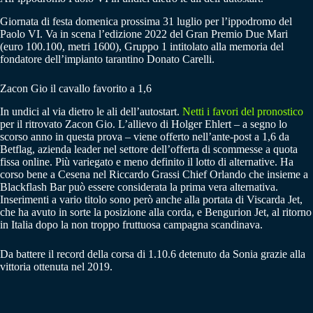
Giornata di festa domenica prossima 31 luglio per l’ippodromo del
Paolo VI. Va in scena l’edizione 2022 del Gran Premio Due Mari
(euro 100.100, metri 1600), Gruppo 1 intitolato alla memoria del
fondatore dell’impianto tarantino Donato Carelli.
Zacon Gio il cavallo favorito a 1,6
In undici al via dietro le ali dell’autostart.
Netti i favori del pronostico
per il ritrovato Zacon Gio. L’allievo di Holger Ehlert – a segno lo
scorso anno in questa prova – viene offerto nell’ante-post a 1,6 da
Betflag, azienda leader nel settore dell’offerta di scommesse a quota
fissa online. Più variegato e meno definito il lotto di alternative. Ha
corso bene a Cesena nel Riccardo Grassi Chief Orlando che insieme a
Blackflash Bar può essere considerata la prima vera alternativa.
Inserimenti a vario titolo sono però anche alla portata di Viscarda Jet,
che ha avuto in sorte la posizione alla corda, e Bengurion Jet, al ritorno
in Italia dopo la non troppo fruttuosa campagna scandinava.
Da battere il record della corsa di 1.10.6 detenuto da Sonia grazie alla
vittoria ottenuta nel 2019.