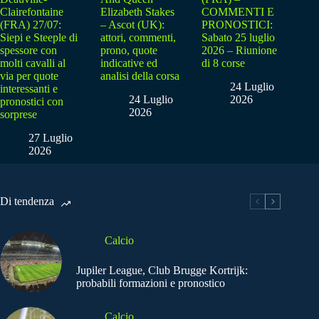
Clairefontaine
Elizabeth Stakes
COMMENTI E
(FRA) 27/07:
– Ascot (UK):
PRONOSTICI:
Siepi e Steeple di
attori, commenti,
Sabato 25 luglio
spessore con
prono, quote
2026 – Riunione
molti cavalli al
indicative ed
di 8 corse
via per quote
analisi della corsa
24 Luglio
interessanti e
24 Luglio
2026
pronostici con
2026
sorprese
27 Luglio
2026
Di tendenza
Calcio
Jupiler League, Club Brugge Kortrijk:
probabili formazioni e pronostico
Calcio