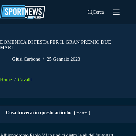
Salta
al
Cerca
contenuto
DOMENICA DI FESTA PER IL GRAN PREMIO DUE
MARI
Giusi Carbone
25 Gennaio 2023
Home
/
Cavalli
Cosa troverai in questo articolo:
mostra
All’ippodromo Paolo VI in undici dietro le ali dell’autostart.