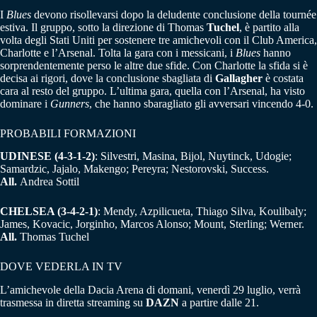
I
Blues
devono risollevarsi dopo la deludente conclusione della tournée
estiva. Il gruppo, sotto la direzione di Thomas
Tuchel
, è partito alla
volta degli Stati Uniti per sostenere tre amichevoli con il Club America,
Charlotte e l’Arsenal. Tolta la gara con i messicani, i
Blues
hanno
sorprendentemente perso le altre due sfide. Con Charlotte la sfida si è
decisa ai rigori, dove la conclusione sbagliata di
Gallagher
è costata
cara al resto del gruppo. L’ultima gara, quella con l’Arsenal, ha visto
dominare i
Gunners
, che hanno sbaragliato gli avversari vincendo 4-0.
PROBABILI FORMAZIONI
UDINESE (4-3-1-2)
: Silvestri, Masina, Bijol, Nuytinck, Udogie;
Samardzic, Jajalo, Makengo; Pereyra; Nestorovski, Success.
A
ll.
Andrea Sottil
CHELSEA (3-4-2-1)
: Mendy, Azpilicueta, Thiago Silva, Koulibaly;
James, Kovacic, Jorginho, Marcos Alonso; Mount, Sterling; Werner.
All.
Thomas Tuchel
DOVE VEDERLA IN TV
L’amichevole della Dacia Arena di domani, venerdì 29 luglio, verrà
trasmessa in diretta streaming su
DAZN
a partire dalle 21.