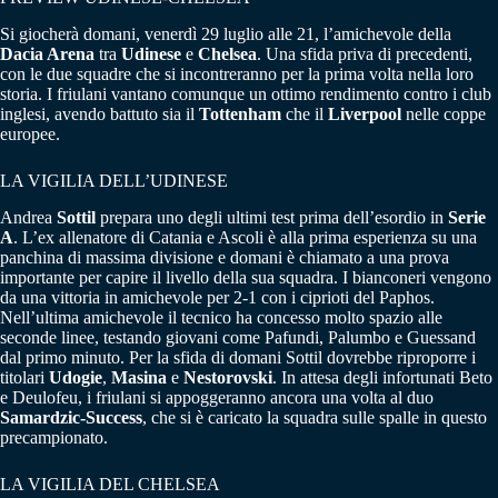
Si giocherà domani, venerdì 29 luglio alle 21, l’amichevole della
Dacia Arena
tra
Udinese
e
Chelsea
. Una sfida priva di precedenti,
con le due squadre che si incontreranno per la prima volta nella loro
storia. I friulani vantano comunque un ottimo rendimento contro i club
inglesi, avendo battuto sia il
Tottenham
che il
Liverpool
nelle coppe
europee.
LA VIGILIA DELL’UDINESE
Andrea
Sottil
prepara uno degli ultimi test prima dell’esordio in
Serie
A
. L’ex allenatore di Catania e Ascoli è alla prima esperienza su una
panchina di massima divisione e domani è chiamato a una prova
importante per capire il livello della sua squadra. I bianconeri vengono
da una vittoria in amichevole per 2-1 con i ciprioti del Paphos.
Nell’ultima amichevole il tecnico ha concesso molto spazio alle
seconde linee, testando giovani come Pafundi, Palumbo e Guessand
dal primo minuto. Per la sfida di domani Sottil dovrebbe riproporre i
titolari
Udogie
,
Masina
e
Nestorovski
. In attesa degli infortunati Beto
e Deulofeu, i friulani si appoggeranno ancora una volta al duo
Samardzic-Success
, che si è caricato la squadra sulle spalle in questo
precampionato.
LA VIGILIA DEL CHELSEA