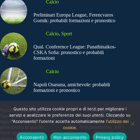
Calcio
Preliminari Europa League, Ferencvaros
Gornik: probabili formazioni e pronostico
Calcio
,
Sport
Qual. Conference League: Panathinaikos-
CSKA Sofia: pronostico e probabili
formazioni
Calcio
Napoli Osasuna, amichevole: probabili
formazioni e pronostico
Questo sito utilizza cookie propri e di terzi per migliorare i
SportNews.BetFlag -
Copyright © 2025
servizi e analizzare le preferenze dei suoi utenti. Cliccando su
Questo sito non
SportNews BetFlag
"Acconsento" l'utente accetta automaticamente
l'utilizzo dei
rappresenta una testata
Sede Legale: Via degli
giornalistica in quanto
Aldobrandeschi, 300 |
cookie.
viene aggiornato senza
00163 | Roma
Acconsento
Non acconsento
Privacy policy
alcuna periodicità