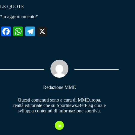
LE QUOTE
*in aggiornamento*
Fa
W
Te
X
ce
ha
le
bo
ts
gr
ok
A
a
pp
m
Redazione MME
Questi contenuti sono a cura di MMEuropa,
realtà editoriale che su Sportnews.BetFlag cura e
sviluppa contenuti di informazione sportiva.