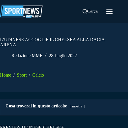
Salta
al
Cerca
contenuto
L’UDINESE ACCOGLIE IL CHELSEA ALLA DACIA
ARENA
Redazione MME
28 Luglio 2022
Home
/
Sport
/
Calcio
Cosa troverai in questo articolo:
mostra
PREVIEW UDINESE-CHELSEA