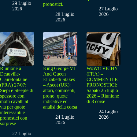
29 Luglio
pronostici.
2026
27 Luglio
28 Luglio
2026
2026
Riunione a
King George VI
WoW!! VICHY
Deauville-
And Queen
(FRA) –
Clairefontaine
Elizabeth Stakes
COMMENTI E
(FRA) 27/07:
– Ascot (UK):
PRONOSTICI:
Siepi e Steeple di
attori, commenti,
Sabato 25 luglio
spessore con
prono, quote
2026 – Riunione
molti cavalli al
indicative ed
di 8 corse
via per quote
analisi della corsa
24 Luglio
interessanti e
24 Luglio
2026
pronostici con
2026
sorprese
27 Luglio