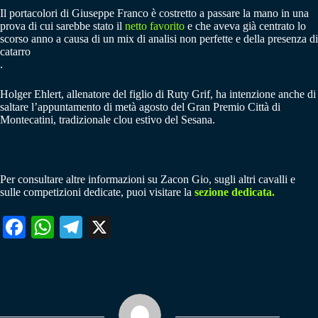
Il portacolori di Giuseppe Franco è costretto a passare la mano in una
prova di cui sarebbe stato il
netto favorito
e che aveva già centrato lo
scorso anno a causa di un mix di analisi non perfette e della presenza di
catarro
.
Holger Ehlert, allenatore del figlio di Ruty Grif, ha intenzione anche di
saltare l’appuntamento di metà agosto del Gran Premio Città di
Montecatini, tradizionale clou estivo del Sesana.
Per consultare altre informazioni su Zacon Gio, sugli altri cavalli e
sulle competizioni dedicate, puoi visitare la
sezione dedicata.
Fa
W
Te
X
ce
ha
le
bo
ts
gr
ok
A
a
pp
m