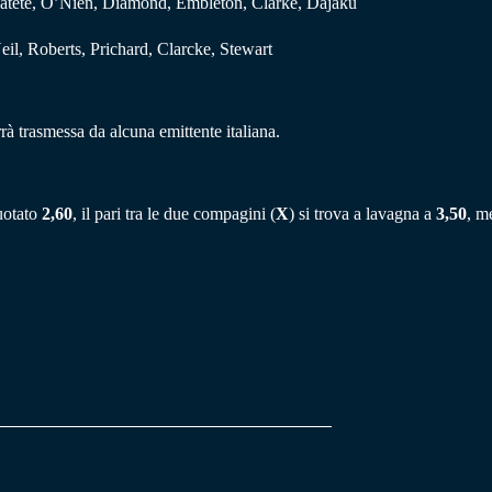
Matete, O’Nien, Diamond, Embleton, Clarke, Dajaku
eil, Roberts, Prichard, Clarcke, Stewart
rà trasmessa da alcuna emittente italiana.
uotato
2,60
, il pari tra le due compagini (
X
) si trova a lavagna a
3,50
, m