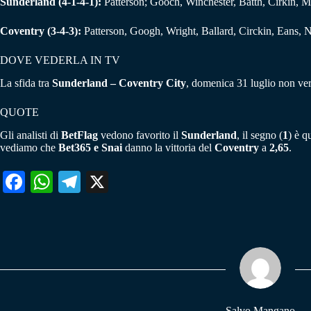
Sunderland (4-1-4-1):
Patterson; Gooch, Winchester, Batth, Cirkin, 
Coventry (3-4-3):
Patterson, Googh, Wright, Ballard, Circkin, Eans, N
DOVE VEDERLA IN TV
La sfida tra
Sunderland – Coventry City
, domenica 31 luglio non ver
QUOTE
Gli analisti di
BetFlag
vedono favorito il
Sunderland
, il segno (
1
) è q
vediamo che
Bet365 e Snai
danno la vittoria del
Coventry
a
2,65
.
Fa
W
Te
X
ce
ha
le
bo
ts
gr
ok
A
a
pp
m
Salvo Mangano