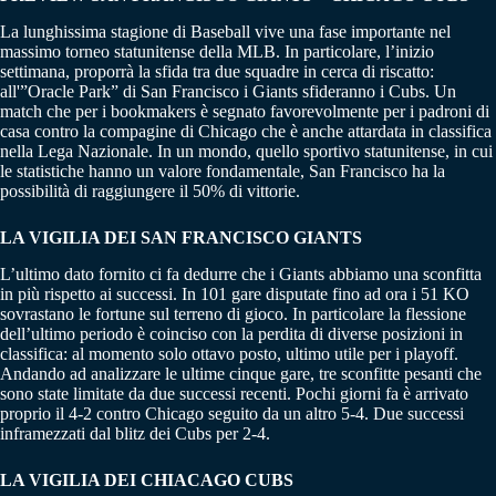
La lunghissima stagione di Baseball vive una fase importante nel
massimo torneo statunitense della MLB. In particolare, l’inizio
settimana, proporrà la sfida tra due squadre in cerca di riscatto:
all'”Oracle Park” di San Francisco i Giants sfideranno i Cubs. Un
match che per i bookmakers è segnato favorevolmente per i padroni di
casa contro la compagine di Chicago che è anche attardata in classifica
nella Lega Nazionale. In un mondo, quello sportivo statunitense, in cui
le statistiche hanno un valore fondamentale, San Francisco ha la
possibilità di raggiungere il 50% di vittorie.
LA VIGILIA DEI SAN FRANCISCO GIANTS
L’ultimo dato fornito ci fa dedurre che i Giants abbiamo una sconfitta
in più rispetto ai successi. In 101 gare disputate fino ad ora i 51 KO
sovrastano le fortune sul terreno di gioco. In particolare la flessione
dell’ultimo periodo è coinciso con la perdita di diverse posizioni in
classifica: al momento solo ottavo posto, ultimo utile per i playoff.
Andando ad analizzare le ultime cinque gare, tre sconfitte pesanti che
sono state limitate da due successi recenti. Pochi giorni fa è arrivato
proprio il 4-2 contro Chicago seguito da un altro 5-4. Due successi
inframezzati dal blitz dei Cubs per 2-4.
LA VIGILIA DEI CHIACAGO CUBS