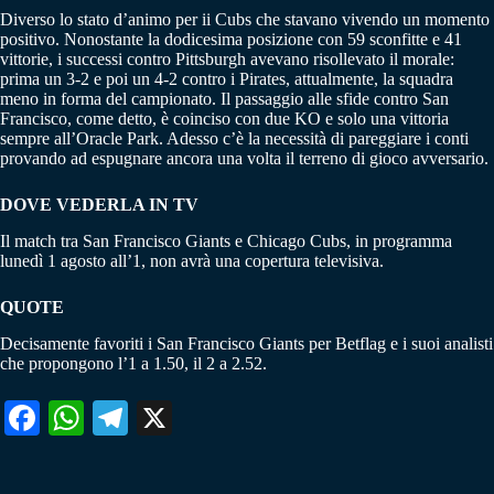
Diverso lo stato d’animo per ii Cubs che stavano vivendo un momento
positivo. Nonostante la dodicesima posizione con 59 sconfitte e 41
vittorie, i successi contro Pittsburgh avevano risollevato il morale:
prima un 3-2 e poi un 4-2 contro i Pirates, attualmente, la squadra
meno in forma del campionato. Il passaggio alle sfide contro San
Francisco, come detto, è coinciso con due KO e solo una vittoria
sempre all’Oracle Park. Adesso c’è la necessità di pareggiare i conti
provando ad espugnare ancora una volta il terreno di gioco avversario.
DOVE VEDERLA IN TV
Il match tra San Francisco Giants e Chicago Cubs, in programma
lunedì 1 agosto all’1, non avrà una copertura televisiva.
QUOTE
Decisamente favoriti i San Francisco Giants per Betflag e i suoi analisti
che propongono l’1 a 1.50, il 2 a 2.52.
Fa
W
Te
X
ce
ha
le
bo
ts
gr