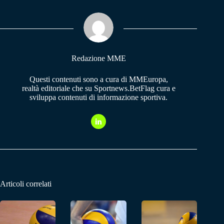
ok
A
a
pp
m
Redazione MME
Questi contenuti sono a cura di MMEuropa,
realtà editoriale che su Sportnews.BetFlag cura e
sviluppa contenuti di informazione sportiva.
Articoli correlati