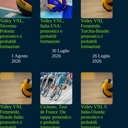
Volley VNL,
Volley VNL,
Volley VNL
Slovenia-
Italia-USA:
Femminile,
Polonia:
pronostico e
Turchia-Brasile:
pronostico e
probabili
pronostico e
probabili
formazioni
probabili
formazioni
formazioni
30 Luglio
1 Agosto
2026
26 Luglio
2026
2026
Volley VNL
Ciclismo, Tour
Volley VNL F,
Femminile,
de France 19a
Italia-Olanda:
Brasile-Italia:
tappa: pronostico
pronostico e
pronostico e
e probabili
probabili
probabili
formazioni
formazioni